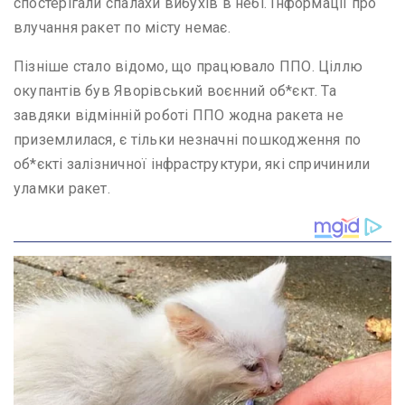
спостерігали спалахи вибухів в небі. Інформації про
влучання ракет по місту немає.
Пізніше стало відомо, що працювало ППО. Ціллю
окупантів був Яворівський воєнний об*єкт. Та
завдяки відмінній роботі ППО жодна ракета не
приземлилася, є тільки незначні пошкодження по
об*єкті залізничної інфраструктури, які спричинили
уламки ракет.