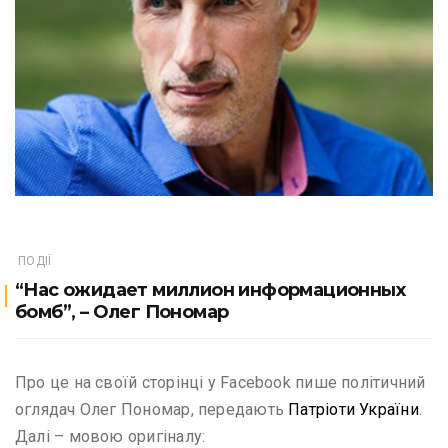
ПОДІЇ
“Нас ожидает миллион информационных
бомб”, – Олег Пономар
Про це на своїй сторінці у Facebook пише політичний
оглядач Олег Пономар, передають
Патріоти України
.
Далі – мовою оригіналу: