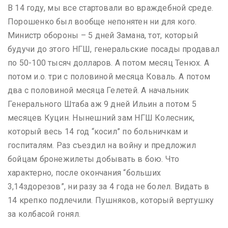
В 14 году, мы все стартовали во враждебной среде.
Порошенко был вообще непонятен ни для кого.
Министр обороны – 5 дней Замана, тот, который
будучи до этого НГШ, генеральские посады продавал
по 50-100 тысяч долларов. А потом месяц Тенюх. А
потом и.о. три с половиной месяца Коваль. А потом
два с половиной месяца Гелетей. А начальник
Генерального Штаба аж 9 дней Ильин а потом 5
месяцев Куцин. Нынешний зам НГШ Колесник,
который весь 14 год “косил” по больничкам и
госпиталям. Раз съездил на войну и предложил
бойцам бронежилеты добывать в бою. Что
характерно, после окончания “больших
3,14здорезов”, ни разу за 4 года не болел. Видать в
14 крепко подлечили. Пушняков, который вертушку
за колбасой гонял.