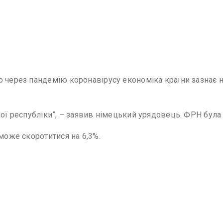
 через пандемію коронавірусу економіка країни зазнає на
ної республіки”, – заявив німецький урядовець. ФРН була 
 може скоротитися на 6,3%.