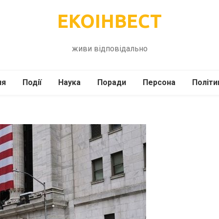
ЕКОІНВЕСТ
живи відповідально
ля
Події
Наука
Поради
Персона
Політи
ілі
Шоубіз
Історія
Кулінарія
жі
Інше
Психологія
Здоров’я
Технології
Сад-Город