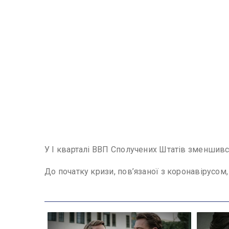
У І кварталі ВВП Сполучених Штатів зменшився
До початку кризи, пов’язаної з коронавірусом,