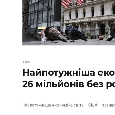
ІНШЕ
Найпотужніша екон
26 мільйонів без 
Найпотужніша економіка світу – США – зазнала