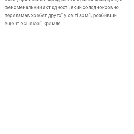
феноменальний акт єдності, який холоднокровно
переламав хребет другої у світі армії, розбивши
вщент всі ілюзії кремля.