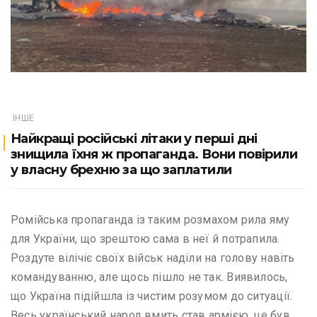
ІНШЕ
Найкращі російські літаки у перші дні
знищила їхня ж пропаганда. Вони повірили
у власну брехню за що заплатили
Ромійська пропаганда із таким розмахом рила яму
для України, що зрештою сама в неї й потрапила.
Роздуте вілічіє своїх військ наділи на голову навіть
командуванню, але щось пішло не так. Виявилось,
що Україна підійшла із чистим розумом до ситуації.
Весь український народ вмить став армією, це був