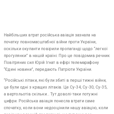
Найбільших втрат російська авіація зазнала на
початку повномасштабної війни проти України,
оскільки окупанти повірили пропаганді щодо “легкої
прогулянки” в нашій країні. Про це повідомив речник
Повітряних сил Юрій Ігнат в ефірі телемарафону
“Єдині новини”, передають Патріоти України.
“Російські літаки, які були збиті в перші тижні війни,
це були одні з кращих літаків. Це Су-34, Су-30, Су-35,
а вертольотів скільки… Тут доволі-таки потужні
цифри. Російська авіація понесла втрати саме
спочатку, коли вони недооцінили нашу авіацію, коли