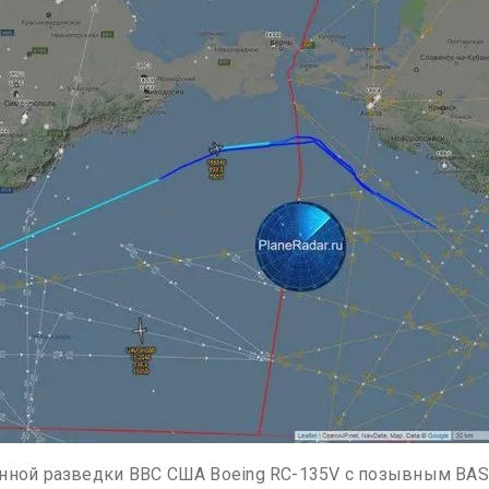
нной разведки ВВС США Boeing RC-135V с позывным BASTE