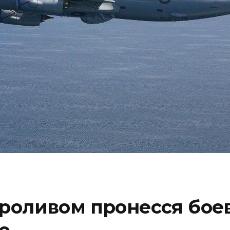
роливом пронесся бое