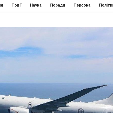
ля
Події
Наука
Поради
Персона
Політи
ілі
Шоубіз
Історія
Кулінарія
жі
Інше
Психологія
Здоров’я
Технології
Сад-Город