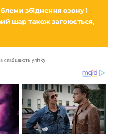
блеми збіднення озону і
овий шар також загоюється,
та слабшають улітку.