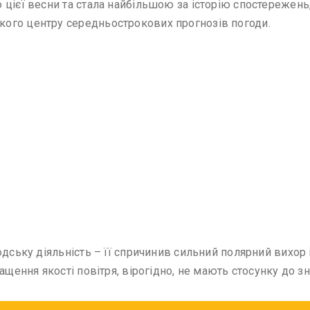
цієї весни та стала найбільшою за історію спостережень,
ого центру середньострокових прогнозів погоди.
юдську діяльність – її спричинив сильний полярний вихор
ащення якості повітря, вірогідно, не мають стосунку до з