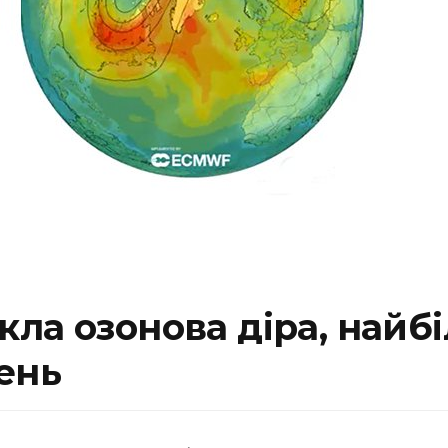
ла озонова діра, найб
ень