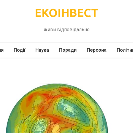
ЕКОІНВЕСТ
живи відповідально
ля
Події
Наука
Поради
Персона
Політи
ілі
Шоубіз
Історія
Кулінарія
жі
Інше
Психологія
Здоров’я
Технології
Сад-Город