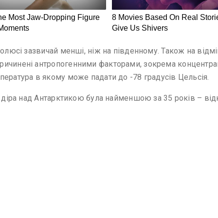
олюсі зазвичай менші, ніж на південному. Також на відмін
ричинені антропогенними факторами, зокрема концентраці
пература в якому може падати до -78 градусів Цельсія.
і діра над Антарктикою була найменшою за 35 років – від