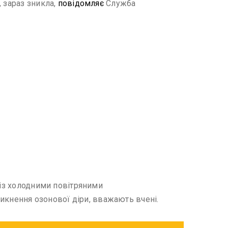
 зараз зникла,
повідомляє
Служба
 із холодними повітряними
никнення озонової діри, вважають вчені.