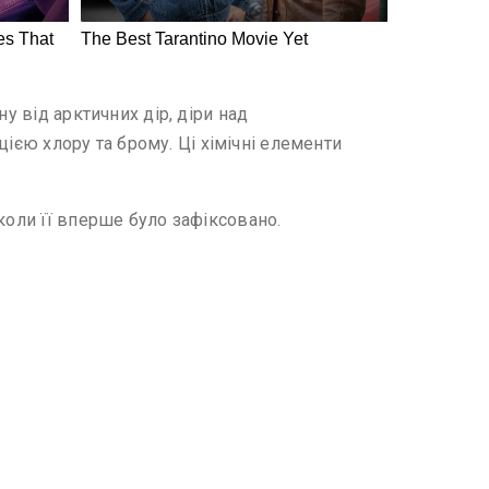
у від арктичних дір, діри над
єю хлору та брому. Ці хімічні елементи
коли її вперше було зафіксовано.