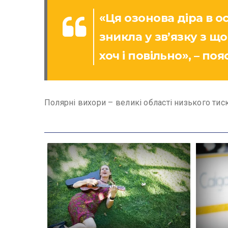
«Ця озонова діра в 
зникла у зв’язку з щ
хоч і повільно», – по
Полярні вихори – великі області низького тис