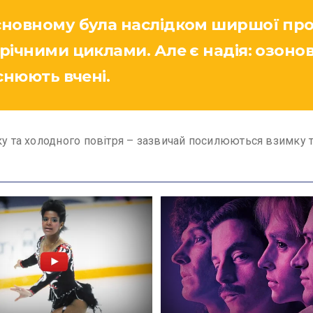
основному була наслідком ширшої про
орічними циклами. Але є надія: озон
яснюють вчені.
ку та холодного повітря – зазвичай посилюються взимку 