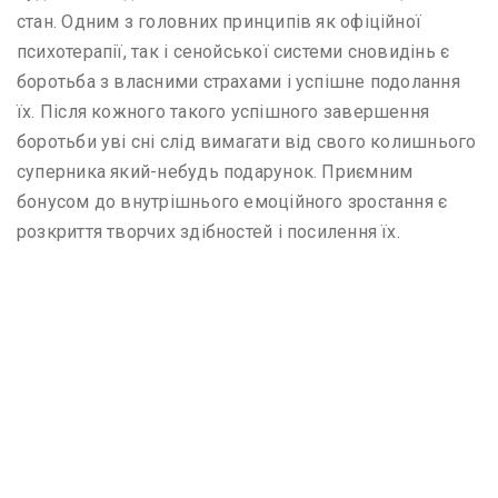
стан. Одним з головних принципів як офіційної
психотерапії, так і сенойської системи сновидінь є
боротьба з власними страхами і успішне подолання
їх. Після кожного такого успішного завершення
боротьби уві сні слід вимагати від свого колишнього
суперника який-небудь подарунок. Приємним
бонусом до внутрішнього емоційного зростання є
розкриття творчих здібностей і посилення їх.