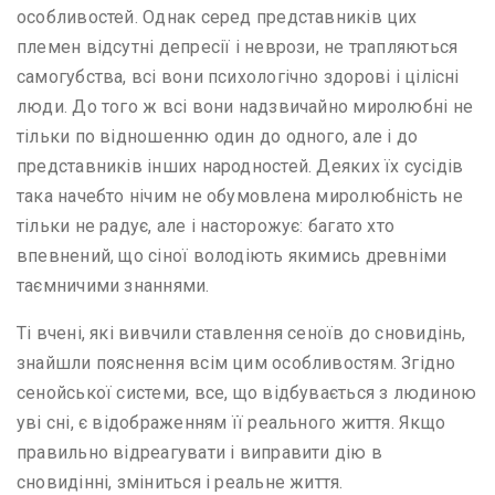
особливостей. Однак серед представників цих
племен відсутні депресії і неврози, не трапляються
самогубства, всі вони психологічно здорові і цілісні
люди. До того ж всі вони надзвичайно миролюбні не
тільки по відношенню один до одного, але і до
представників інших народностей. Деяких їх сусідів
така начебто нічим не обумовлена ​​миролюбність не
тільки не радує, але і насторожує: багато хто
впевнений, що сіної володіють якимись древніми
таємничими знаннями.
Ті вчені, які вивчили ставлення сеноїв до сновидінь,
знайшли пояснення всім цим особливостям. Згідно
сенойської системи, все, що відбувається з людиною
уві сні, є відображенням її реального життя. Якщо
правильно відреагувати і виправити дію в
сновидінні, зміниться і реальне життя.