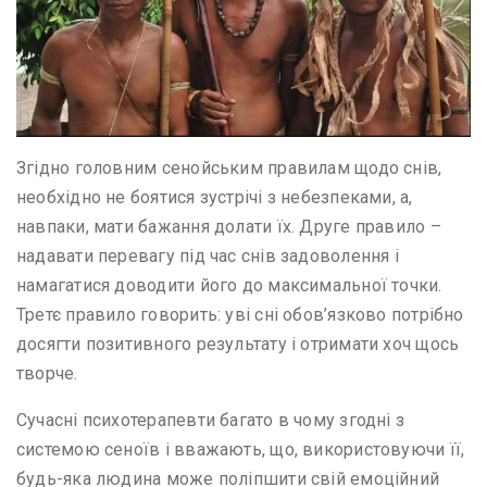
Згідно головним сенойським правилам щодо снів,
необхідно не боятися зустрічі з небезпеками, а,
навпаки, мати бажання долати їх. Друге правило –
надавати перевагу під час снів задоволення і
намагатися доводити його до максимальної точки.
Третє правило говорить: уві сні обов’язково потрібно
досягти позитивного результату і отримати хоч щось
творче.
Сучасні психотерапевти багато в чому згодні з
системою сеноїв і вважають, що, використовуючи її,
будь-яка людина може поліпшити свій емоційний