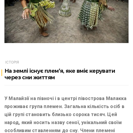
ІСТОРІЯ
На землі існує плем’я, яке вміє керувати
через сни життям
У Малайзії на півночі і в центрі півострова Малакка
проживає група племен. Загальна кількість осіб в
цій групі становить близько сорока тисяч. Цей
народ, який носить назву сеної, унікальний своїм
особливим ставленням до сну. Члени племені