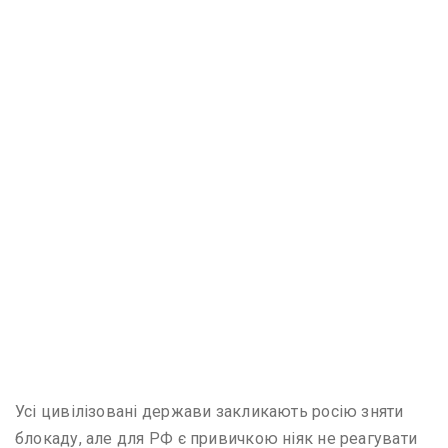
Усі цивілізовані держави закликають росію зняти
блокаду, але для РФ є привичкою ніяк не реагувати