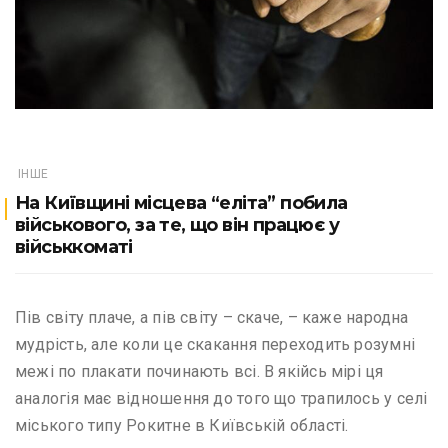
ІНШЕ
На Київщині місцева “еліта” побила
військового, за те, що він працює у
військкоматі
Пів світу плаче, а пів світу – скаче, – каже народна
мудрість, але коли це скакання переходить розумні
межі по плакати починають всі. В якійсь мірі ця
аналогія має відношення до того що трапилось у селі
міського типу Рокитне в Київській області.