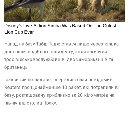
Напад на базу Табір Тадж стався лише через кілька
днів після подібного інциденту, коли загинули
троє військовослужбовців: двоє американців та
британець.
Іракський полковник всередині бази повідомив
Reuters про щонайменше 10 ракет, які потрапили в
базу, розташовану приблизно за 20 кілометрів на
північ від столиці Іраку.