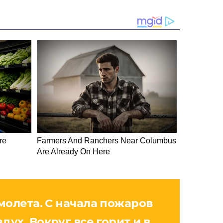
молета. С начала пожаров
ух. Вокруг все горит и в