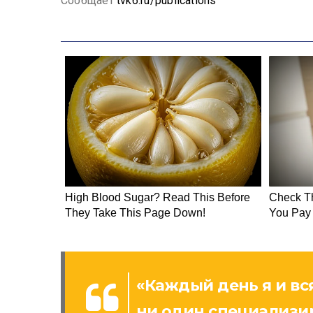
Сообщает
tvk6.ru/publications
«Каждый день я и вс
ни один специализир