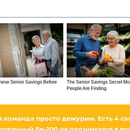
я команда просто дежурим. Есть 4 са
ованный Бе-200 не поднимался в возд