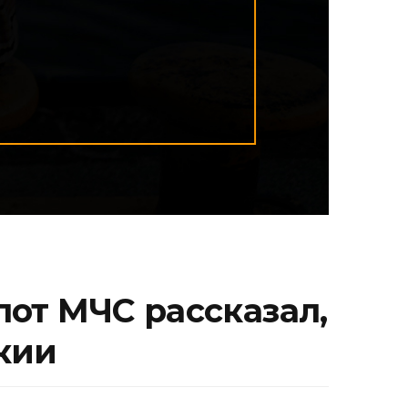
лот МЧС рассказал,
нкии