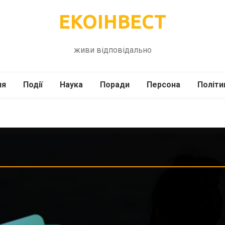
ЕКОІНВЕСТ
живи відповідально
ля
Події
Наука
Поради
Персона
Політи
ілі
Шоубіз
Історія
Кулінарія
жі
Інше
Психологія
Здоров’я
Технології
Сад-Город