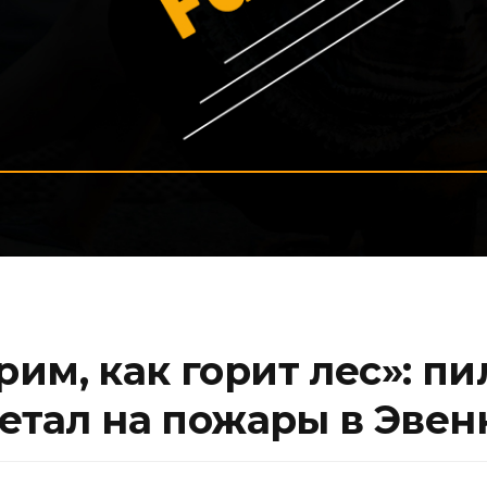
им, как горит лес»: пи
летал на пожары в Эве