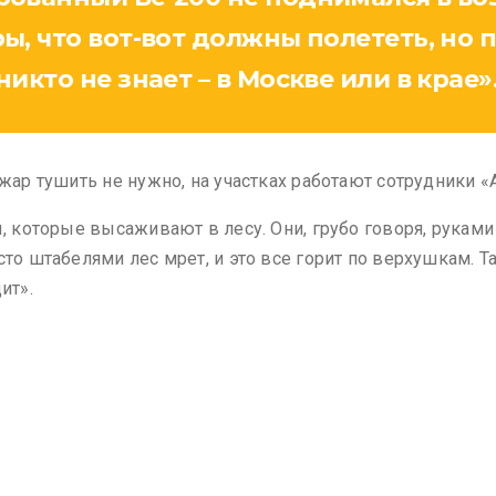
, что вот-вот должны полететь, но п
икто не знает – в Москве или в крае»
ожар тушить не нужно, на участках работают сотрудники 
, которые высаживают в лесу. Они, грубо говоря, руками 
сто штабелями лес мрет, и это все горит по верхушкам. Т
ит».