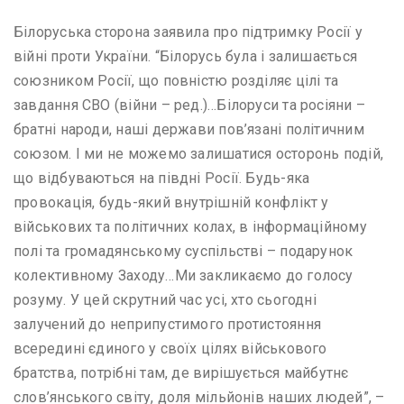
Білоруська сторона заявила про підтримку Росії у
війні проти України. “Білорусь була і залишається
союзником Росії, що повністю розділяє цілі та
завдання СВО (війни – ред.)…Білоруси та росіяни –
братні народи, наші держави пов’язані політичним
союзом. І ми не можемо залишатися осторонь подій,
що відбуваються на півдні Росії. Будь-яка
провокація, будь-який внутрішній конфлікт у
військових та політичних колах, в інформаційному
полі та громадянському суспільстві – подарунок
колективному Заходу…Ми закликаємо до голосу
розуму. У цей скрутний час усі, хто сьогодні
залучений до неприпустимого протистояння
всередині єдиного у своїх цілях військового
братства, потрібні там, де вирішується майбутнє
слов’янського світу, доля мільйонів наших людей”, –