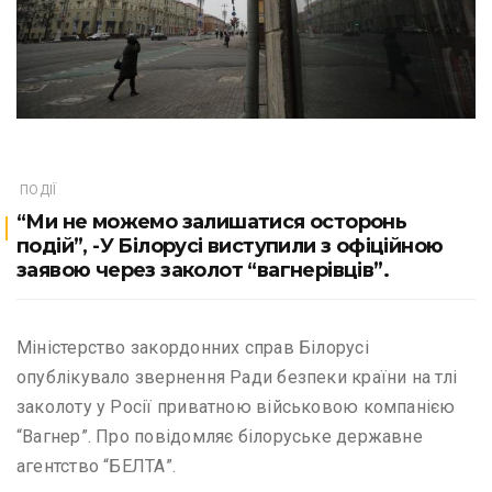
ПОДІЇ
“Ми не можемо залишатися осторонь
подій”, -У Білорусі виступили з офіційною
заявою через заколот “вагнерівців”.
Міністерство закордонних справ Білорусі
опублікувало звернення Ради безпеки країни на тлі
заколоту у Росії приватною військовою компанією
“Вагнер”. Про повідомляє білоруське державне
агентство “БЕЛТА”.