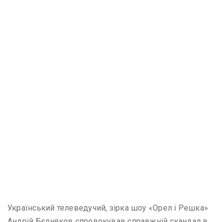
Український телеведучий, зірка шоу «Орел і Решка»
Андрій Бєдняков спровокував справжній скандал в