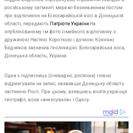
російському сегменті мережі безневинним постом
про відпочинок на Білосарайській косі в Донецькій
області, передають
Патріоти України.
На
опублікованому їм фото сімейного відпочинку з
дружиною Настею Короткою і дочкою Ксенією.
Бєдняков зазначив геолокацію: Білосарайська коса,
Донецька область, Україна.
Одна з підписниць (очевидно, росіянка) гнівно
відреагувала на запис, назвавши Донецьку область
частиною Росії. При цьому, взявшись вчити українця
географії, вона «анексувала» і Одесу.