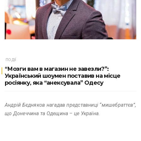
ПОДІЇ
“Мозги вам в магазин не завезли?”:
Український шоумен поставив на місце
росіянку, яка “анексувала” Одесу
Андрій Бєдняков нагадав представниці “мишебраттєв”,
що Донеччина та Одещина – це Україна.