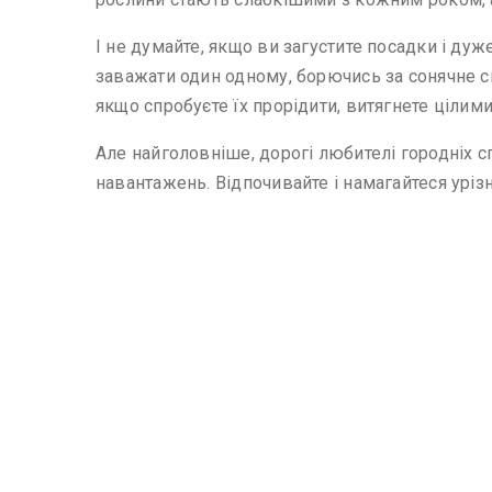
І не думайте, якщо ви загустите посадки і дуж
заважати один одному, борючись за сонячне св
якщо спробуєте їх прорідити, витягнете цілими
Але найголовніше, дорогі любителі городніх сп
навантажень. Відпочивайте і намагайтеся уріз