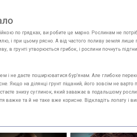
ало
йкою по грядках, ви робите це марно. Рослинам не потріб
млю, і при цьому рясно. А від частого поливу земля лише 
у, в грунті утворюється грибок, і рослини почнуть підгни
иснем і не даєте поширюватися бур’янам. Але глибоке пер
е. Якщо на ділянці грунт піщаний, його зовсім не варто п
істаєте знизу суглинок, який заважає в подальшому росл
я важке та й не таке вже корисне. Відкладіть лопату і ви