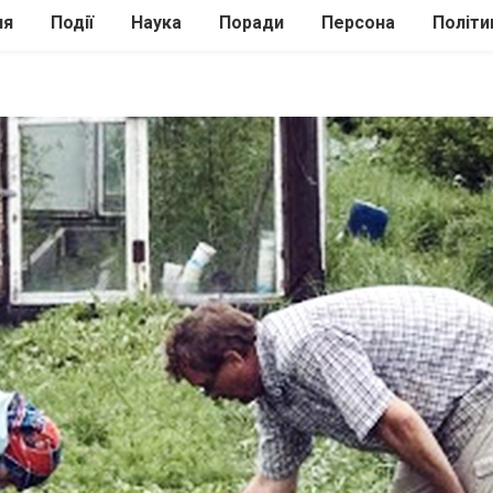
ля
Події
Наука
Поради
Персона
Політи
ілі
Шоубіз
Історія
Кулінарія
жі
Інше
Психологія
Здоров’я
Технології
Сад-Город