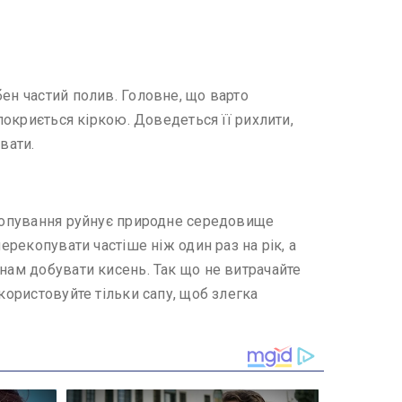
ен частий полив. Головне, що варто
покриється кіркою. Доведеться її рихлити,
вати.
екопування руйнує природне середовище
ерекопувати частіше ніж один раз на рік, а
инам добувати кисень. Так що не витрачайте
користовуйте тільки сапу, щоб злегка