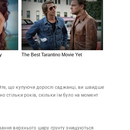
айте, що купуючи дорослі саджанці, ви швидше
но стільки років, скільки їм було на момент
івання верхнього шару грунту знищуються