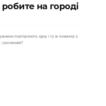
 робите на городі
адівники повторюють одну і ту ж помилку з
, і рослинам?