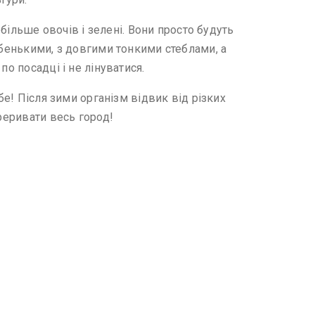
 більше овочів і зелені. Вони просто будуть
абенькими, з довгими тонкими стеблами, а
о посадці і не лінуватися.
бе! Після зими організм відвик від різких
реривати весь город!