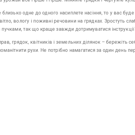
е близько одне до одного насиплете насіння, то у вас буде
ітло, вологу і поживні речовини на грядках. Зростуть сл
 пучками, так що краще завжди дотримуватися інструкції п
рав, грядок, квітників і земельних ділянок – бережіть се
номанітнити рухи. Не потрібно намагатися за один день пе