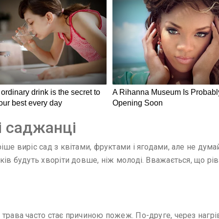
і саджанці
іше виріс сад з квітами, фруктами і ягодами, але не дум
ків будуть хворіти довше, ніж молоді. Вважається, що рів
 трава часто стає причиною пожеж. По-друге, через нагр