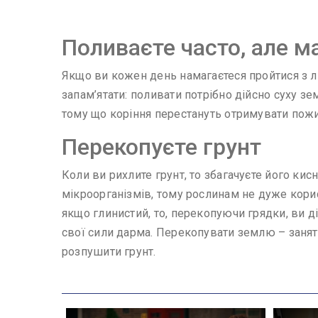
Поливаєте часто, але м
Якщо ви кожен день намагаєтеся пройтися з лі
запам’ятати: поливати потрібно дійсно суху зе
тому що коріння перестануть отримувати пожив
Перекопуєте грунт
Коли ви рихлите грунт, то збагачуєте його к
мікроорганізмів, тому рослинам не дуже корисн
якщо глинистий, то, перекопуючи грядки, ви д
свої сили дарма. Перекопувати землю – занятт
розпушити грунт.