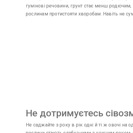
гумінові речовини, грунт стає менш родючим, г
рослинам протистояти хворобам. Навіть не сум
Не дотримуєтесь сівозм
Не саджайте з року в рік одні й ті ж овочі на 
рослини стають слабкішими з кожним роком, а 