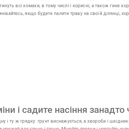
инуть всі комахи, в тому числі і корисні, а також гине к
нівайтесь, якщо будете палити траву на своїй ділянці, х
іни і садите насіння занадто 
одну і ту ж грядку: грунт виснажується, а хвороби і шкідник
урожай все гірше і гірше. Міняйте грядки і чергуйте куль