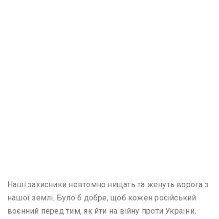
Наші захисники невтомно нищать та женуть ворога з
нашої землі. Було б добре, щоб кожен російський
воєнний перед тим, як йти на війну проти України,