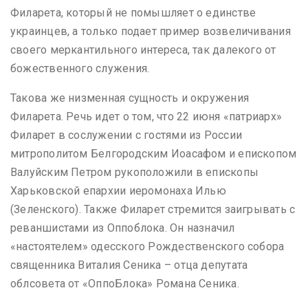
Филарета, который не помышляет о единстве
украинцев, а только подает пример возвеличивания
своего меркантильного интереса, так далекого от
божественного служения.
Такова же низменная сущность и окружения
Филарета. Речь идет о том, что 22 июня «патриарх»
Филарет в сослужении с гостями из России
митрополитом Белгородским Иоасафом и епископом
Валуйским Петром рукоположили в епископы
Харьковской епархии иеромонаха Илью
(Зеленского). Также Филарет стремится заигрывать с
реваншистами из Оппоблока. Он назначил
«настоятелем» одесского Рождественского собора
священника Виталия Сеника – отца депутата
облсовета от «ОппоБлока» Романа Сеника.