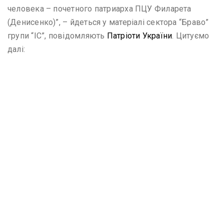
человека – почетного патриарха ПЦУ Филарета
(Денисенко)”, – йдеться у матеріалі сектора “Браво”
групи “ІС”, повідомляють
Патріоти України
. Цитуємо
далі: