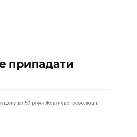
же припадати
ипущену до 50-річчя Жовтневої революції.