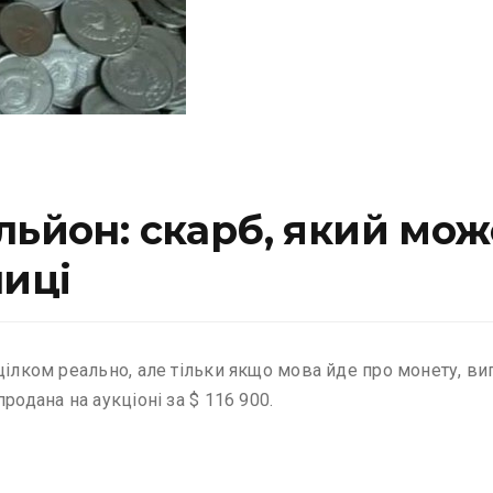
льйон: скарб, який мо
лиці
цілком реально, але тільки якщо мова йде про монету, в
родана на аукціоні за $ 116 900.