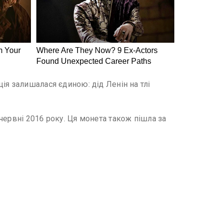
ія залишалася єдиною: дід Ленін на тлі
червні 2016 року. Ця монета також пішла за