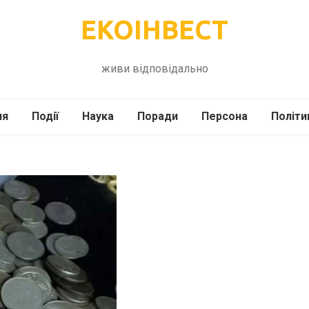
ЕКОІНВЕСТ
живи відповідально
ля
Події
Наука
Поради
Персона
Політи
ілі
Шоубіз
Історія
Кулінарія
жі
Інше
Психологія
Здоров’я
Технології
Сад-Город