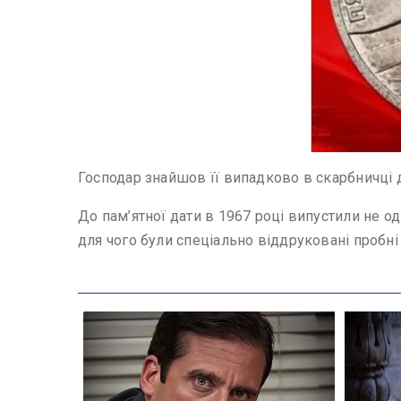
Господар знайшов її випадково в скарбничці 
До пам’ятної дати в 1967 році випустили не од
для чого були спеціально віддруковані пробні