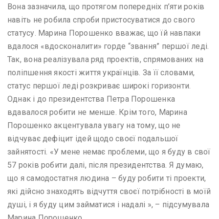
Вона зазначила, що протягом попередніх п’яти років
навіть не робила спроби пристосуватися до свого
статусу. Марина Порошенко вважає, що їй навпаки
вдалося «вдосконалити» горде “звання” першої леді.
Так, вона реалізувала ряд проектів, спрямованих на
поліпшення якості життя українців. За її словами,
статус першої леді розкриває широкі горизонти.
Однак і до президентства Петра Порошенка
вдавалося робити не менше. Крім того, Марина
Порошенко акцентувала увагу на тому, що не
відчуває дефіцит ідей щодо своєї подальшої
зайнятості. «У мене немає проблеми, що я буду в свої
57 років робити далі, після президентства. Я думаю,
що я самодостатня людина – буду робити ті проекти,
які дійсно знаходять відчуття своєї потрібності в моїй
душі, і я буду цим займатися і надалі », – підсумувала
Марина Порошенко.