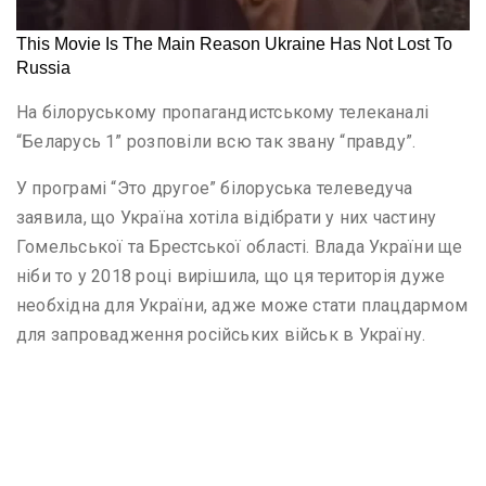
На білоруському пропагандистському телеканалі
“Беларусь 1” розповіли всю так звану “правду”.
У програмі “Это другое” білоруська телеведуча
заявила, що Україна хотіла відібрати у них частину
Гомельської та Брестської області. Влада України ще
ніби то у 2018 році вирішила, що ця територія дуже
необхідна для України, адже може стати плацдармом
для запровадження російських військ в Україну.