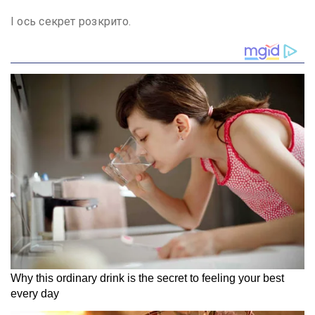
І ось секрет розкрито.