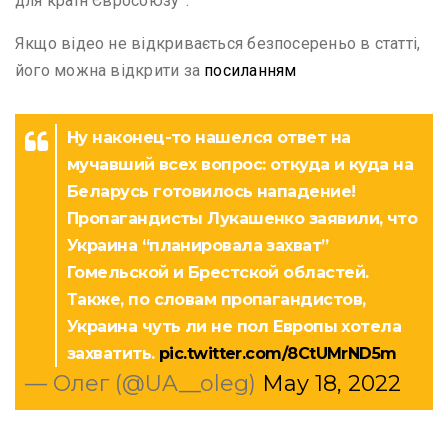
для країн Євросоюзу”.
Якщо відео не відкривається безпосереньо в статті,
його можна відкрити за
посиланням
Ну наконец-то нашелся ответ на
мучавший всех вопрос: откуда и куда на
Беларусь готовилось нападение!
Пропагандисты Лукашенко заявили, что
Украина “планировала захват”
Гомельской и Брестской областей.
Также, по словам пропагандистов,
Украина чуть ли не пол Европы хотела
захватить.
pic.twitter.com/8CtUMrND5m
— Олег (@UA__oleg)
May 18, 2022