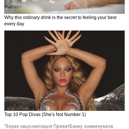
“Якраз націоналізація ПриватБанку знаменувала