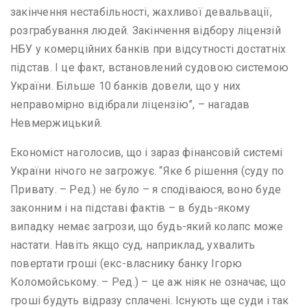
закінчення нестабільності, жахливої девальвації,
розграбування людей. Закінчення відбору ліцензій
НБУ у комерційних банків при відсутності достатніх
підстав. І це факт, встановлений судовою системою
України. Більше 10 банків довели, що у них
неправомірно відібрали ліцензію”, – нагадав
Невмержицький.
Економіст наголосив, що і зараз фінансовій системі
України нічого не загрожує. “Яке б рішення (суду по
Привату. – Ред.) не було – я сподіваюся, воно буде
законним і на підставі фактів – в будь-якому
випадку немає загрози, що будь-який колапс може
настати. Навіть якщо суд, наприклад, ухвалить
повертати гроші (екс-власнику банку Ігорю
Коломойському. – Ред.) – це аж ніяк не означає, що
гроші будуть відразу сплачені. Існують ще суди і так