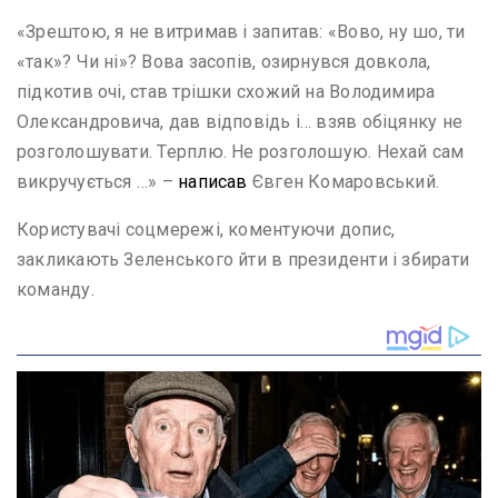
«Зрештою, я не витримав і запитав: «Вово, ну шо, ти
«так»? Чи ні»? Вова засопів, озирнувся довкола,
підкотив очі, став трішки схожий на Володимира
Олександровича, дав відповідь і… взяв обіцянку не
розголошувати. Терплю. Не розголошую. Нехай сам
викручується …» –
написав
Євген Комаровський.
Користувачі соцмережі, коментуючи допис,
закликають Зеленського йти в президенти і збирати
команду.