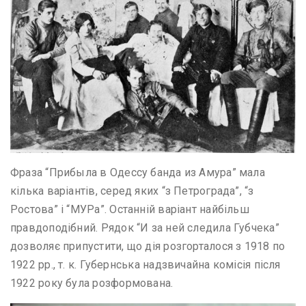
Фраза “Прибыла в Одессу банда из Амура” мала
кілька варіантів, серед яких “з Петрограда”, “з
Ростова” і “МУРа”. Останній варіант найбільш
правдоподібний. Рядок “И за ней следила Губчека”
дозволяє припустити, що дія розгорталося з 1918 по
1922 рр., т. к. Губернська надзвичайна комісія після
1922 року була розформована.