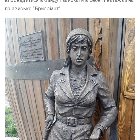
впровадитися в банду і закохати в себе її ватажка на
прізвисько “Брилліант”.