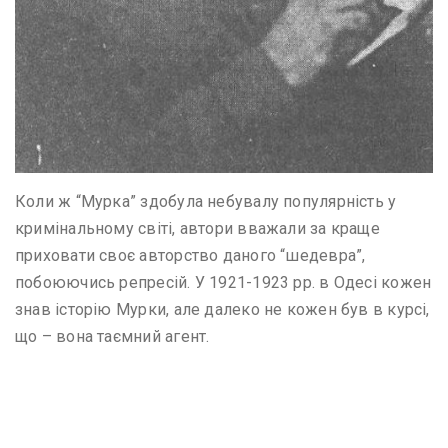
Коли ж “Мурка” здобула небувалу популярність у
кримінальному світі, автори вважали за краще
приховати своє авторство даного “шедевра”,
побоюючись репресій. У 1921-1923 рр. в Одесі кожен
знав історію Мурки, але далеко не кожен був в курсі,
що – вона таємний агент.