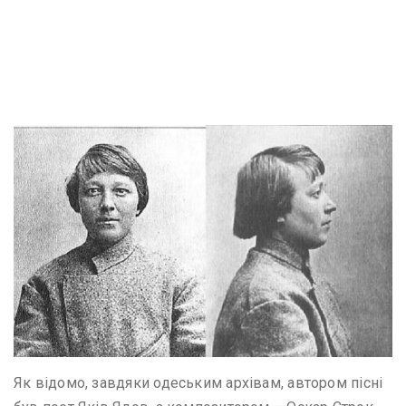
Як відомо, завдяки одеським архівам, автором пісні