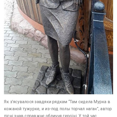
Як з’ясувалося завдяки рядкам “Там сидела Мурка в
кожаной тужурке, и из-под полы торчал наган”, автор
пісні знав справжнє обличчя героїні. У той час