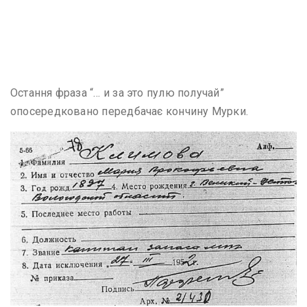
Остання фраза “… и за это пулю получай”
опосередковано передбачає кончину Мурки.