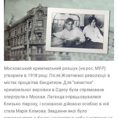
Московський кримінальний розшук (на рос. МУР)
утворили в 1918 році. Після Жовтневої революції в
містах процвітав бандитизм. Для “зачистки”
кримінальної верхівки в Одесу була спрямована
опергрупа з Москви. Легенда опрацьовувалася
близько півроку, і основною дійовою особою в ній
стала Марія Клімова. Завдання якої було