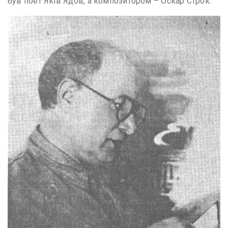
був поет Яків Ядов, а композитором – Оскар Строк.