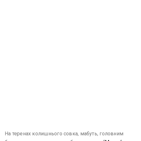
На теренах колишнього совка, мабуть, головним