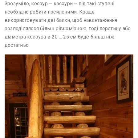
Зрозуміло, косоур – косоури – під такі ступені
необхідно робити посиленими. Краще
використовувати дві балки, щоб навантаження
розподілялося більш рівномірною, тоді перетину або
діаметра косоура в 20 … 25 см буде більш ніж
достатньо.