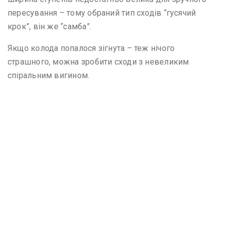
пересування – тому обраний тип сходів “гусячий
крок”, він же “самба”.
Якщо колода попалося зігнута – теж нічого
страшного, можна зробити сходи з невеликим
спіральним вигином.