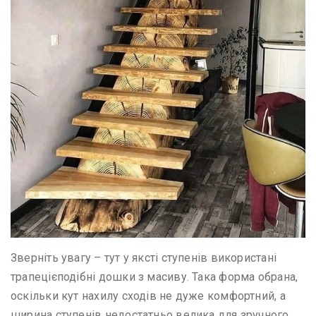
Зверніть увагу – тут у яксті ступенів використані
трапецієподібні дошки з масиву. Така форма обрана,
оскільки кут нахилу сходів не дуже комфортний, а
ширина ступенів недостатньо велика для зручного