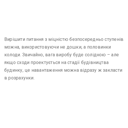
Ось тут, наприклад, навантаження на косоур виходить
досить велике. Для дубової деревини – прийнятно, для
сосни або ялиці – краще зменшити глибину зарубок під
щаблі
Вирішити питання з міцністю безпосередньо ступенів
можна, використовуючи не дошки, а половинки
колоди. Звичайно, вага виробу буде солідною – але
якщо сходи проектується на стадії будівництва
будинку, це навантаження можна відразу ж закласти
в розрахунки.