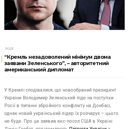
ІНШЕ
“Кремль незадоволений мінімум двома
заявами Зеленського”, – авторитетний
американський дипломат
У Кремлі сподівалися, що новообраний президент
України Володимир Зеленський піде на поступки
Росії в питанні збройного конфлікту на Донбасі,
однак новий український лідер їх розчарує – цього
не буде. Про це заявив екс-посол США в Україні
Джон Гербст, повідомляють
Патріоти України
з