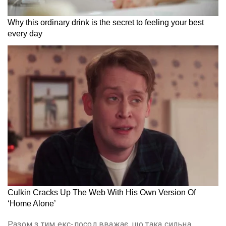
Разом з тим екс-посол вважає, що така сильна