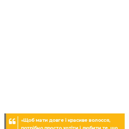
«Щоб мати довге і красиве волосся,
потрібно просто хотіти і любити те, що