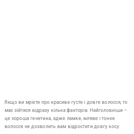
Якщо ви мрієте про красиве густе і довге волосся, то
має зійтися відразу кілька факторів. Найголовніше –
це хороша генетика, адже ламке, мляве і тонке
волосся не дозволить вам відростити довгу косу.