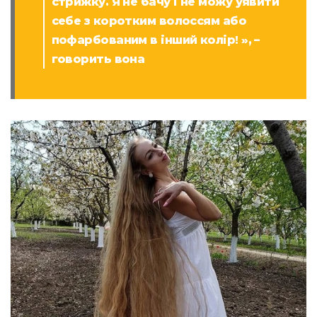
стрижку. Я не бачу і не можу уявити
себе з коротким волоссям або
пофарбованим в інший колір! », –
говорить вона