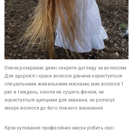
Олена розкриває деякі секрети догляду за волоссям.
Для здоров’я і краси волосся дівчина користується
спеціальними живильними масками, миє волосся 1
раз в тиждень, ніколи не сушить феном, не
користується щипцями для завивки, не розчісує
мокре волосся до його повного висихання.
Крім купованих професійних масок робить свої