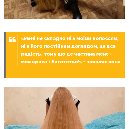
«Мені не складно ні з моїми волоссям,
ні з його постійним доглядом, це все
радість, тому що це частина мене –
моя краса і багатство!» – заявляє вона