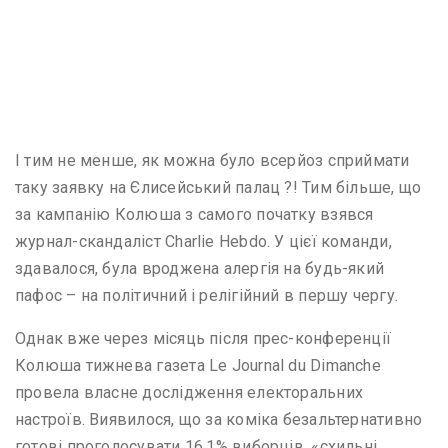
І тим не менше, як можна було всерйоз сприймати
таку заявку на Єлисейський палац ?! Тим більше, що
за кампанію Колюша з самого початку взявся
журнал-скандаліст Charlie Hebdo. У цієї команди,
здавалося, була вроджена алергія на будь-який
пафос – на політичний і релігійний в першу чергу.
Однак вже через місяць після прес-конференції
Колюша тижнева газета Le Journal du Dimanche
провела власне дослідження електоральних
настроїв. Виявилося, що за коміка безальтернативно
готові проголосувати 16,1% виборців, «схильні