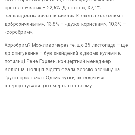
проголосувати» – 22,6%. До того ж, 37,1%
респондентів визнали виклик Колюша «веселим і
доброзичливим», 13,8% – «дуже корисним», 10,3% –
«хоробрим».
Хоробрим? Можливо через те, що 25 листопада – ще
до опитування – був знайдений з двома кулями в
потилиці Рене Горлен, концертний менеджер
Колюша. Поліція відстоювала версію злочину на
ґрунті пристрасті. Однак чутки, як водиться,
інтерпретували цю смерть по-своєму.