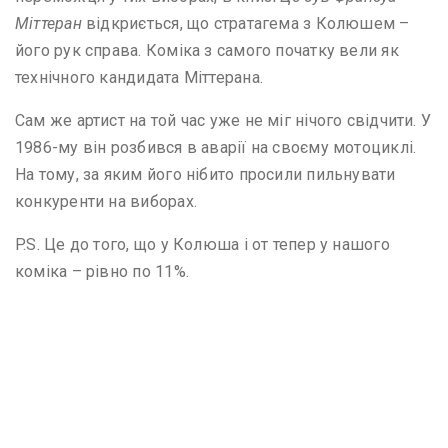
Міттеран
відкриється, що стратагема з Колюшем –
його рук справа. Коміка з самого початку вели як
технічного кандидата Міттерана.
Сам же артист на той час уже не міг нічого свідчити. У
1986-му він розбився в аварії на своєму мотоциклі.
На тому, за яким його нібито просили пильнувати
конкуренти на виборах.
P.S. Це до того, що у Колюша і от тепер у нашого
коміка – рівно по 11%.