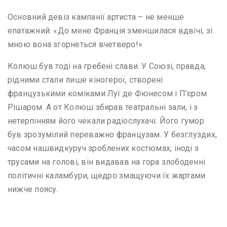
Основний девіз кампанії артиста – не менше
епатажний: «До мене Франція зменшилася вдвічі, зі
мною вона згорнеться вчетверо!»
Колюш був тоді на гребені слави. У Союзі, правда,
рідними стали лише кіногерої, створені
французькими коміками Луї де Фюнесом і П’єром
Рішаром. А от Колюш збирав театральні зали, і з
нетерпінням його чекали радіослухачі. Його гумор
був зрозумілий переважно французам. У безглуздих,
часом нашвидкуруч зроблених костюмах, іноді з
трусами на голові, він видавав на гора злободенні
політичні каламбури, щедро змащуючи їх жартами
нижче поясу.