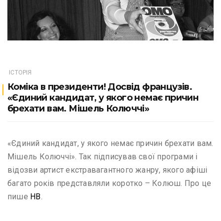
ІСТОРІЯ
Коміка в президенти! Досвід французів.
«Єдиний кандидат, у якого немає причин
брехати вам. Мішель Колюччі»
«Єдиний кандидат, у якого немає причин брехати вам.
Мішель Колюччі». Так підписував свої програми і
відозви артист екстравагантного жанру, якого афіші
багато років представляли коротко – Колюш. Про це
пише
НВ
.