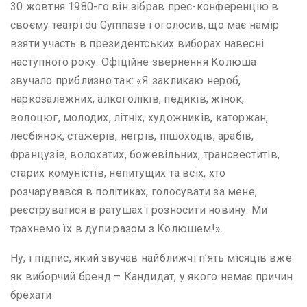
30 жовтня 1980-го він зібрав прес-конференцію в
своєму театрі du Gymnase і оголосив, що має намір
взяти участь в президентських виборах навесні
наступного року. Офіційне звернення Колюша
звучало приблизно так: «Я закликаю нероб,
наркозалежних, алкоголіків, педиків, жінок,
волоцюг, молодих, літніх, художників, каторжан,
лесбіянок, стажерів, негрів, пішоходів, арабів,
французів, волохатих, божевільних, трансвеститів,
старих комуністів, непитущих та всіх, хто
розчарувався в політиках, голосувати за мене,
реєструватися в ратушах і розносити новину. Ми
трахнемо їх в дупи разом з Колюшем!».
Ну, і підпис, який звучав найближчі п’ять місяців вже
як виборчий бренд – Кандидат, у якого немає причин
брехати.