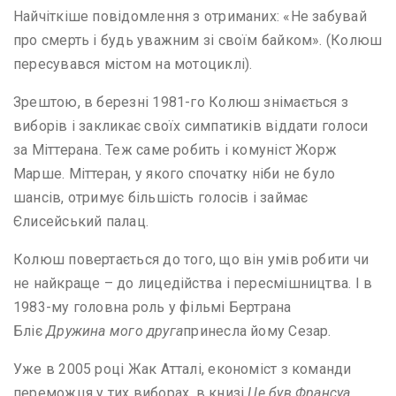
Найчіткіше повідомлення з отриманих: «Не забувай
про смерть і будь уважним зі своїм байком». (Колюш
пересувався містом на мотоциклі).
Зрештою, в березні 1981-го Колюш знімається з
виборів і закликає своїх симпатиків віддати голоси
за Міттерана. Теж саме робить і комуніст Жорж
Марше. Міттеран, у якого спочатку ніби не було
шансів, отримує більшість голосів і займає
Єлисейський палац.
Колюш повертається до того, що він умів робити чи
не найкраще – до лицедійства і пересмішництва. І в
1983-му головна роль у фільмі Бертрана
Бліє
Дружина мого друга
принесла йому Сезар.
Уже в 2005 році Жак Атталі, економіст з команди
переможця у тих виборах, в книзі
Це був Франсуа