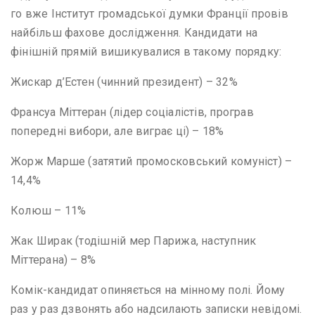
го вже Інститут громадської думки Франції провів
найбільш фахове дослідження. Кандидати на
фінішній прямій вишикувалися в такому порядку:
Жискар д’Естен (чинний президент) – 32%
Франсуа Міттеран (лідер соціалістів, програв
попередні вибори, але виграє ці) – 18%
Жорж Марше (затятий промосковський комуніст) –
14,4%
Колюш – 11%
Жак Ширак (тодішній мер Парижа, наступник
Міттерана) – 8%
Комік-кандидат опиняється на мінному полі. Йому
раз у раз дзвонять або надсилають записки невідомі.