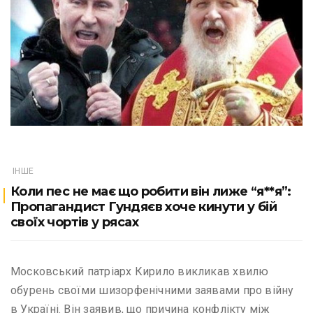
ІНШЕ
Коли пес не має що робити він лиже “я**я”:
Пропагандист Гундяєв хоче кинути у бій
своїх чортів у рясах
Московський патріарх Кирило викликав хвилю
обурень своїми шизорфенічними заявами про війну
в Україні. Він заявив, що причина конфлікту між