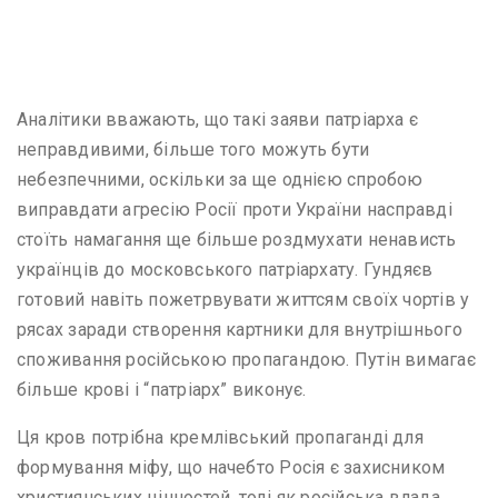
Аналітики вважають, що такі заяви патріарха є
неправдивими, більше того можуть бути
небезпечними, оскільки за ще однією спробою
виправдати агресію Росії проти України насправді
стоїть намагання ще більше роздмухати ненависть
українців до московського патріархату. Гундяєв
готовий навіть пожетрвувати життсям своїх чортів у
рясах заради створення картники для внутрішнього
споживання російською пропагандою. Путін вимагає
більше крові і “патріарх” виконує.
Ця кров потрібна кремлівський пропаганді для
формування міфу, що начебто Росія є захисником
християнських цінностей, тоді як російська влада