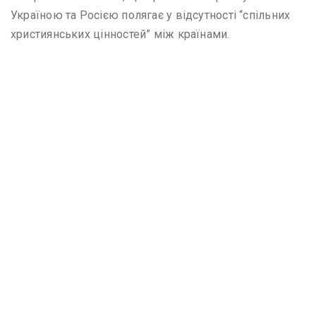
Україною та Росією полягає у відсутності “спільних
християнських цінностей” між країнами.