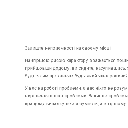
Залиште неприємності на своєму місці.
Найгіршою рисою характеру вважається пошире
прийшовши додому, ви сидите, насупившись, зв
будь-яким проханням будь-який член родини? 
У вас на роботі проблеми, а вас ніхто не розу
вирішення вашої проблеми. Залиште проблеми н
кращому випадку не зрозуміють, а в гіршому 