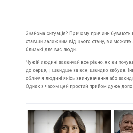
Знайома ситуація? Причому причини бувають на
ставши залежним від цього стану, ви можете 
близькі для вас люди.
Чужій людині зазвичай все рівно, як ви почув
до серця, і, швидше за все, швидко забуде. Інш
обличчя людині якісь звинувачення або закиди
Однак з часом цей простий прийом дуже допо