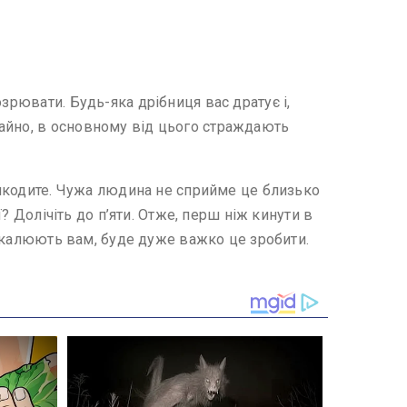
зрювати. Будь-яка дрібниця вас дратує і,
чайно, в основному від цього страждають
зашкодите. Чужа людина не сприйме це близько
ї? Долічіть до п’яти. Отже, перш ніж кинути в
зашкалюють вам, буде дуже важко це зробити.