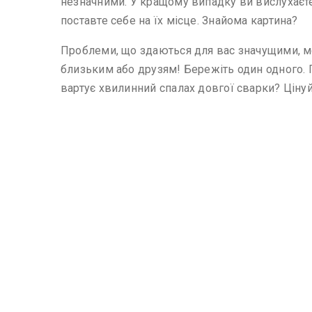
незначними. У кращому випадку ви вислухаєте 
поставте себе на їх місце. Знайома картина?
Проблеми, що здаються для вас значущими, мо
близьким або друзям! Бережіть один одного. 
вартує хвилинний спалах довгої сварки? Ціну