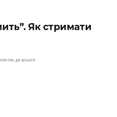
мить”. Як стримати
солютно до всього.