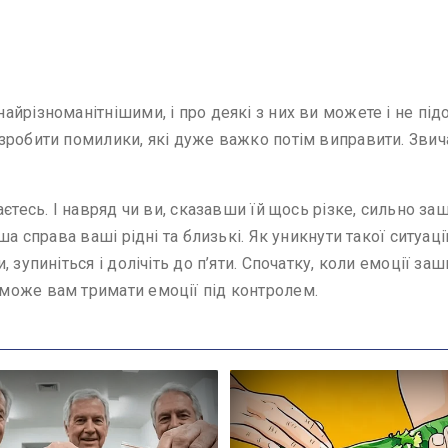
йрізноманітнішими, і про деякі з них ви можете і не підо
зробити помилики, які дуже важко потім виправити. Зви
аєтесь. І навряд чи ви, сказавши їй щось різке, сильно 
а справа ваші рідні та близькі. Як уникнути такої ситуаці
, зупиніться і долічіть до п’яти. Спочатку, коли емоції 
може вам тримати емоції під контролем.