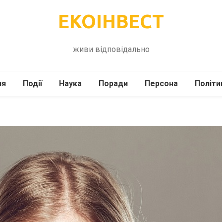
ЕКОІНВЕСТ
живи відповідально
ля
Події
Наука
Поради
Персона
Політи
ілі
Шоубіз
Історія
Кулінарія
жі
Інше
Психологія
Здоров’я
Технології
Сад-Город