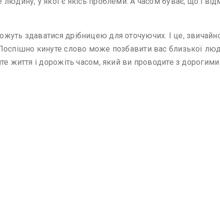
людину, у якої є якісь проблеми. А часом буває, що і від
жуть здаватися дрібницею для оточуючих. І це, звичайно
Поспішно кинуте слово може позбавити вас близької людин
йте життя і дорожіть часом, який ви проводите з дорогим