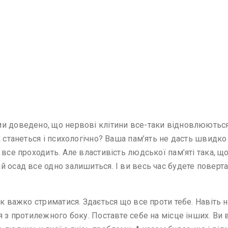
и доведено, що нервові клітини все-таки відновлюються.
 станеться і психологічно? Ваша пам’ять не дасть швидко 
 все проходить. Але властивість людської пам’яті така, щ
 осад все одно залишиться. І ви весь час будете поверта
ак важко стриматися. Здається що все проти тебе. Навіт
я з протилежного боку. Поставте себе на місце інших. Ви