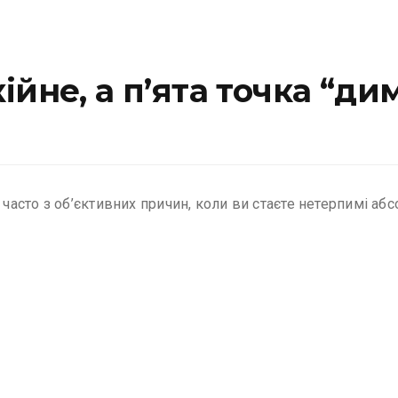
йне, а п’ята точка “ди
 часто з об’єктивних причин, коли ви стаєте нетерпимі аб