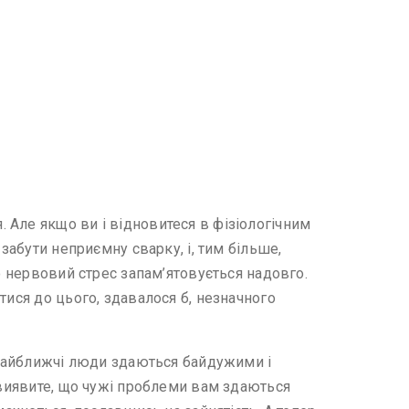
 Але якщо ви і відновитеся в фізіологічним
забути неприємну сварку, і, тим більше,
о нервовий стрес запам’ятовується надовго.
тися до цього, здавалося б, незначного
ь найближчі люди здаються байдужими і
 виявите, що чужі проблеми вам здаються