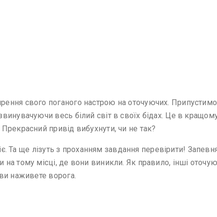
ння свого поганого настрою на оточуючих. Припустимо, у
инувачуючи весь білий світ в своїх бідах. Це в кращому 
Прекрасний привід вибухнути, чи не так?
міє. Та ще лізуть з проханням завдання перевірити! Запев
а тому місці, де вони виникли. Як правило, інші оточую
ви наживете ворога.