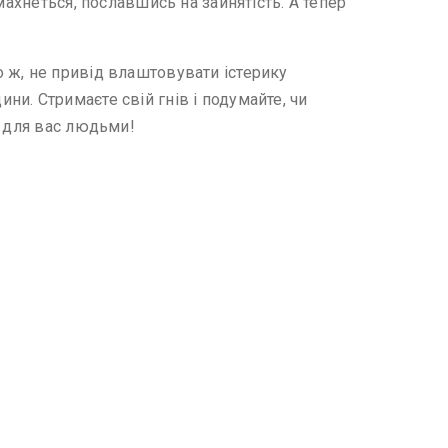
махнеться, пославшись на зайнятість. А тепер
 ж, не привід влаштовувати істерику
и. Стримаєте свій гнів і подумайте, чи
и для вас людьми!