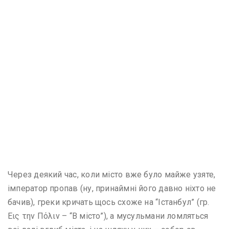
Через деякий час, коли місто вже було майже узяте,
імператор пропав (ну, принаймні його давно ніхто не
бачив), греки кричать щось схоже на “Істанбул” (гр.
Εις την Πόλιν – “В місто”), а мусульмани ломляться