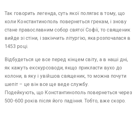
Так говорить легенда, суть якої полягає в тому, що
коли Константинополь повернеться грекам, і знову
стане православним собор святої Софії, то священик
вийде зі стіни, і закінчить літургію, яка розпочалася в
1453 році.
Відбудеться це все перед кінцем світу, а в наші дні,
як кажуть екскурсоводи, якщо прикласти вухо до
колони, в яку і увійшов священик, то можна почути
шепіт – це він все ще веде службу.
Подейкують, що Константинополь повернеться через
500-600 років після його падіння. Тобто, вже скоро.