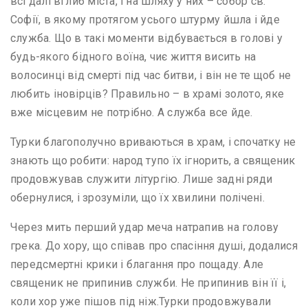
всі далі вглиб міста, і на шляху у них – собор св.
Софії, в якому протягом усього штурму йшла і йде
служба. Що в такі моменти відбувається в голові у
будь-якого бідного воїна, чиє життя висить на
волосинці від смерті під час битви, і він не те щоб не
любить іновірців? Правильно – в храмі золото, яке
вже місцевим не потрібно. А служба все йде.
Турки благополучно вриваються в храм, і спочатку не
знають що робити: народ тупо їх ігнорить, а священик
продовжував служити літургію. Лише задні ряди
обернулися, і зрозуміли, що їх хвилини полічені.
Через мить перший удар меча натрапив на голову
грека. До хору, що співав про спасіння душі, додалися
передсмертні крики і благання про пощаду. Але
священик не припинив служби. Не припинив він її і,
коли хор уже пішов під ніж.Турки продовжували