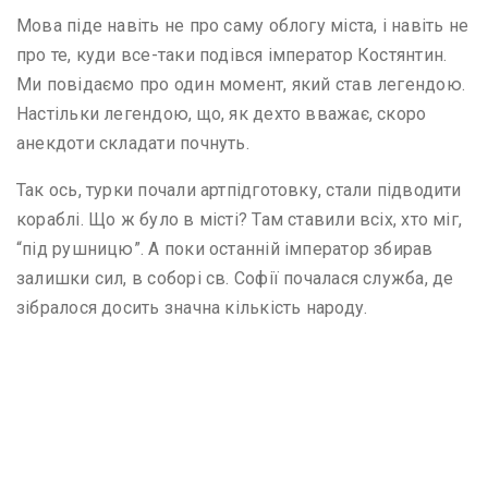
Мова піде навіть не про саму облогу міста, і навіть не
про те, куди все-таки подівся імператор Костянтин.
Ми повідаємо про один момент, який став легендою.
Настільки легендою, що, як дехто вважає, скоро
анекдоти складати почнуть.
Так ось, турки почали артпідготовку, стали підводити
кораблі. Що ж було в місті? Там ставили всіх, хто міг,
“під рушницю”. А поки останній імператор збирав
залишки сил, в соборі св. Софії почалася служба, де
зібралося досить значна кількість народу.