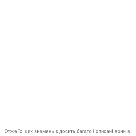
Отже їх. цих знамень є досить багато і описані вони в