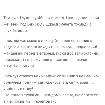
Там вже і султан увійшов в місто, і вже давав назви
мечетей, подібно Гюль-Джамі (мечеть троянд), а
служба йшла.
І ось, під час малого виходу (це коли священик з
кадилом з вівтаря виходить на амвон – піднесений
майданчик перед вівтарем), турки дорізали останніх
прихожан, і попрямували до все ще співаючої
літургію людини.
І ось тут сталося неймовірне: священик з незмінним
обличчям, повним відчуженості від світу, взяв і …
увійшов в стіну!
Що стало з турками – невідомо, але те, що багато хто
з них посивіли – гарантовано.