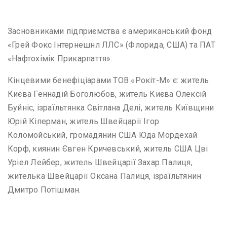
Засновниками підприємства є американський фонд
«Грей Фокс Інтернешнл ЛЛС» (Флорида, США) та ПАТ
«Нафтохімік Прикарпаття».
Кінцевими бенефіціарами ТОВ «Рокіт-М» є: житель
Києва Геннадій Боголюбов, житель Києва Олексій
Буйніс, ізраїльтянка Світлана Делі, житель Київщини
Юрій Кіперман, житель Швейцарії Ігор
Коломойський, громадянин США Юда Мордехай
Корф, киянин Євген Кричевський, житель США Цві
Уріел Лейбер, житель Швейцарії Захар Палиця,
жителька Швейцарії Оксана Палиця, ізраїльтянин
Дмитро Потішман.