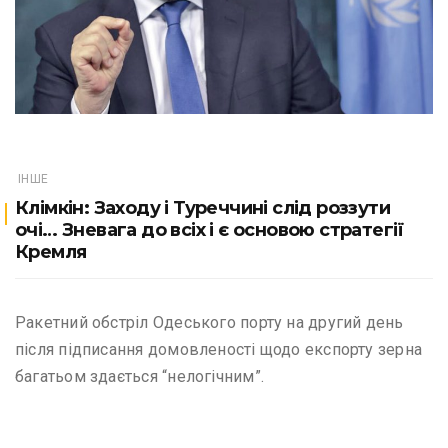
ІНШЕ
Клімкін: Заходу і Туреччині слід роззути
очі… Зневага до всіх і є основою стратегії
Кремля
Ракетний обстріл Одеського порту на другий день
після підписання домовленості щодо експорту зерна
багатьом здається “нелогічним”.