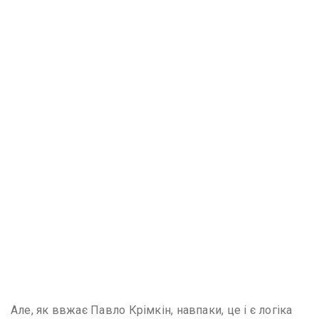
Але, як ввжає Павло Крімкін, навпаки, це і є логіка