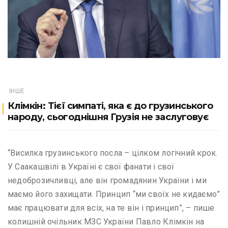
ІНШЕ
Клімкін: Тієї симпаті, яка є до грузинського
народу, сьогоднішня Грузія не заслуговує
“Висилка грузинського посла – цілком логічний крок.
У Саакашвілі в Україні є свої фанати і свої
недоброзичливці, але він громадянин України і ми
маємо його захищати. Принцип “ми своїх не кидаємо”
має працювати для всіх, на те він і принцип”, – пише
колишній очільник МЗС України Павло Клімкін на