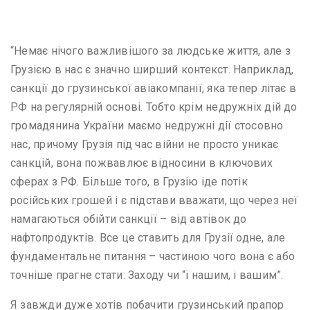
“Немає нічого важливішого за людське життя, але з
Грузією в нас є значно ширший контекст. Наприклад,
санкції до грузинської авіакомпанії, яка тепер літає в
РФ на регулярній основі. Тобто крім недружніх дій до
громадянина України маємо недружні дії стосовно
нас, причому Грузія під час війни не просто уникає
санкцій, вона пожвавлює відносини в ключових
сферах з РФ. Більше того, в Грузію іде потік
російських грошей і є підстави вважати, що через неї
намагаються обійти санкції – від автівок до
нафтопродуктів. Все це ставить для Грузії одне, але
фундаментальне питання – частиною чого вона є або
точніше прагне стати: Заходу чи “і нашим, і вашим”.
Я завжди дуже хотів побачити грузинський прапор