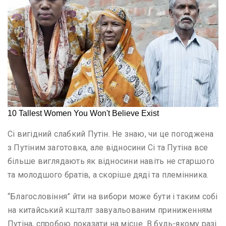
Сі вигідний слабкий Путін. Не знаю, чи це погоджена
з Путіним заготовка, але відносини Сі та Путіна все
більше виглядають як відносини навіть не старшого
та молодшого братів, а скоріше дяді та племінника.
“Благословіння” йти на вибори може бути і таким собі
на китайський кшталт завуальованим приниженням
Путіна, спробою показати на місце. В будь-якому разі