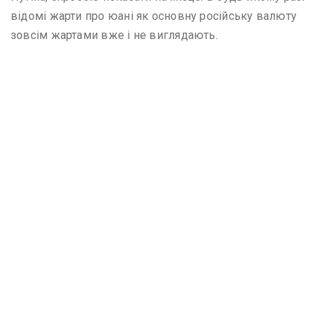
відомі жарти про юані як основну російську валюту
зовсім жартами вже і не виглядають.