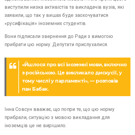
виступили низка активістів та викладачів вузів, які
заявили, що так у вишах буде заохочуватися
«русифікація» іноземних студентів.
Вони підписали звернення до Ради з вимогою
прибрати цю норму. Депутати прислухалися.
«Йшлося про всі іноземні мови, включно
з російською. Це викликало дискусії, у
тому числі у парламенті», — розповів
пан Бабак.
Інна Совсун вважає, що попри те, що цю норму
прибрали, ситуацію з мовою викладання для
іноземців це не вирішило.