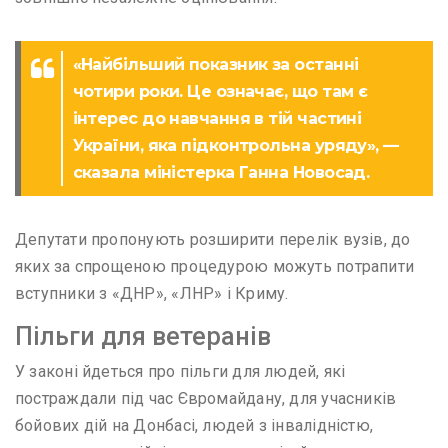
«Найбільший показник за останні
чотири роки. Це означає, що там є
інтерес до навчання в тій частині
України, яка підконтрольна уряду», —
сказала міністерка Ганна Новосад.
Депутати пропонують розширити перелік вузів, до
яких за спрощеною процедурою можуть потрапити
вступники з «ДНР», «ЛНР» і Криму.
Пільги для ветеранів
У законі йдеться про пільги для людей, які
постраждали під час Євромайдану, для учасників
бойових дій на Донбасі, людей з інвалідністю,