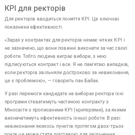
КРІ для ректорів
Для ректорів вводиться поняття КРІ. Це ключові
показники ефективності.
«Зараз у контрактах для ректорів немає чітких КРІ і
не зазначено, що вони повинні виконати за час своєї
роботи. Тобто людина виграє вибори, з нею
підписуються контракт і все. Я не пам’ятаю випадків,
коли ректорів звільняли достроково за невиконання,
це є проблемою», — говорить пан Бабак.
У разі перемоги кандидата на виборах ректора їхні
програми ставатимуть частиною контракту з
Міносвіти з прописаними KPI (критеріями), за якими
визначатимуть ефективність їхньої роботи. В разі
невиконання якихось пунктів протягом двох-трьох
років це може стати підставою для звільнення.