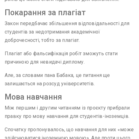
Покарання за плагіат
Закон передбачає збільшення відповідальності для
студентів за недотримання академічної
доброчесності, тобто за плагіат.
Плагіат або фальсифікація робіт зможуть стати
причиною для невидачі диплому.
Але, за словами пана Бабака, це питання ще
залишається на розсуд університетів.
Мова навчання
Між першим і другим читанням із проєкту прибрали
правку про мову навчання для студентів-іноземців.
Спочатку пропонувалось, що навчання для них «може
здійснюватися іноземною мовою». Але проти цього