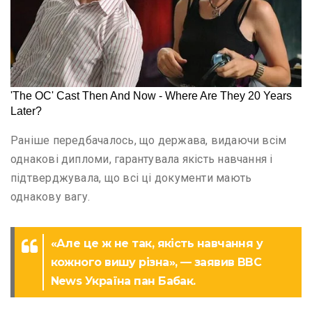
Раніше передбачалось, що держава, видаючи всім
однакові дипломи, гарантувала якість навчання і
підтверджувала, що всі ці документи мають
однакову вагу.
«Але це ж не так, якість навчання у
кожного вишу різна», — заявив ВВС
News Україна пан Бабак.