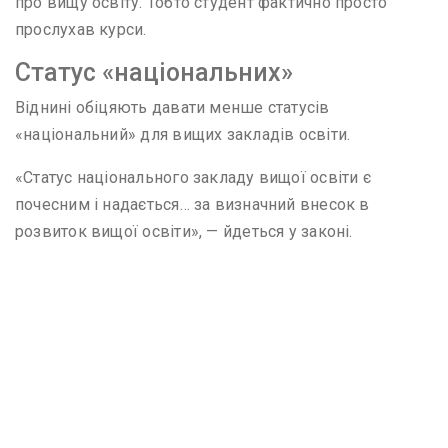
про вищу освіту. Тобто студент фактично просто
прослухав курси.
Статус «національних»
Віднині обіцяють давати менше статусів
«національний» для вищих закладів освіти.
«Статус національного закладу вищої освіти є
почесним і надається… за визначний внесок в
розвиток вищої освіти», — йдеться у законі.