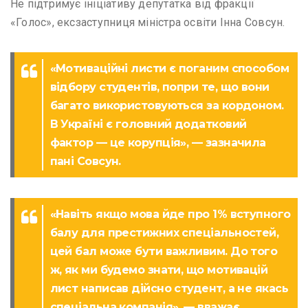
Не підтримує ініціативу депутатка від фракції
«Голос», ексзаступниця міністра освіти Інна Совсун.
«Мотиваційні листи є поганим способом
відбору студентів, попри те, що вони
багато використовуються за кордоном.
В Україні є головний додатковий
фактор — це корупція», — зазначила
пані Совсун.
«Навіть якщо мова йде про 1% вступного
балу для престижних спеціальностей,
цей бал може бути важливим. До того
ж, як ми будемо знати, що мотивацій
лист написав дійсно студент, а не якась
спеціальна компанія», — вважає