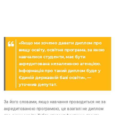
«Якщо ми хочемо давати диплом про
вищу освіту, освітня програма, за якою
навчалися студенти, має бути
акредитована незалежною агенцією.
Інформація про такий диплом буде у
Єдиній державній базі освіти», —
уточнив депутат.
За його словами, якщо навчання проводиться не за
акредитованою програмою, це взагалі не диплом