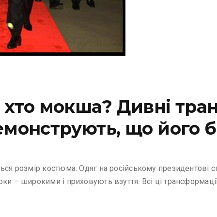
 а хто мокша? Дивні тра
емонструють, що його б
ся розмір костюма. Одяг на російському президентові спо
ки – широкими і приховують взуття. Всі ці трансформаці