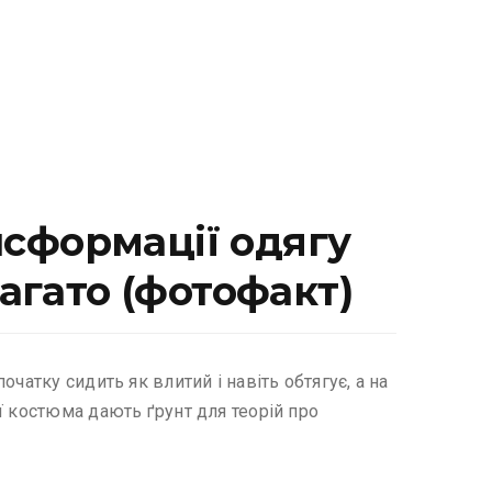
нсформації одягу
агато (фотофакт)
чатку сидить як влитий і навіть обтягує, а на
ї костюма дають ґрунт для теорій про