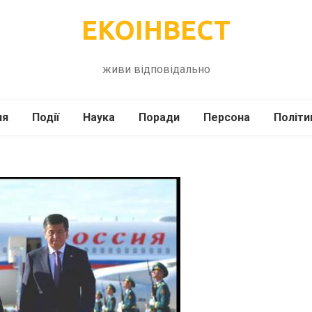
ЕКОІНВЕСТ
живи відповідально
ля
Події
Наука
Поради
Персона
Політи
ілі
Шоубіз
Історія
Кулінарія
жі
Інше
Психологія
Здоров’я
Технології
Сад-Город