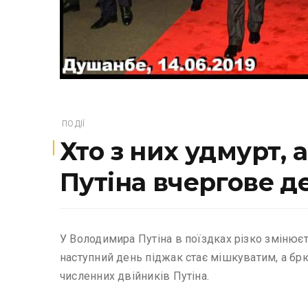
ПОДІЇ
Хто з них удмурт,
Путіна вчергове д
У Володимира Путіна в поїздках різко змінюєть
наступний день піджак стає мішкуватим, а брю
численних двійників Путіна.