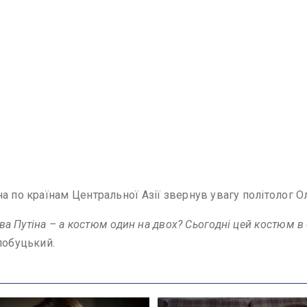
а по країнам Центральної Азії звернув увагу політолог О
Два Путіна – а костюм один на двох? Сьогодні цей костюм в
лобуцький.