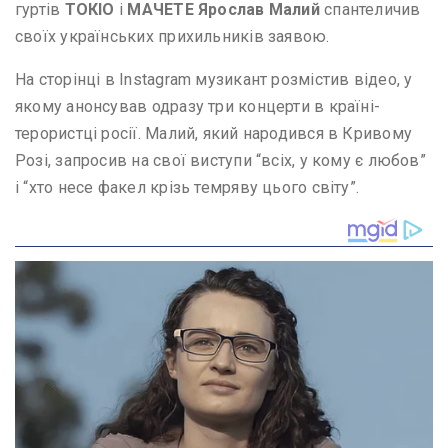
гуртів
ТОКІО
і
МАЧЕТЕ
Ярослав Малий
спантеличив
своїх українських прихильників заявою.
На сторінці в Instagram музикант розмістив відео, у
якому анонсував одразу три концерти в країні-
терористці росії. Малий, який народився в Кривому
Розі, запросив на свої виступи “всіх, у кому є любов”
і “хто несе факел крізь темряву цього світу”.