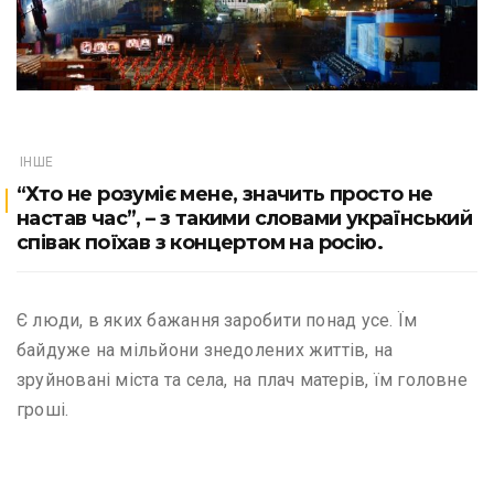
ІНШЕ
“Хто не розуміє мене, значить просто не
настав час”, – з такими словами український
співак поїхав з концертом на росію.
Є люди, в яких бажання заробити понад усе. Їм
байдуже на мільйони знедолених життів, на
зруйновані міста та села, на плач матерів, їм головне
гроші.