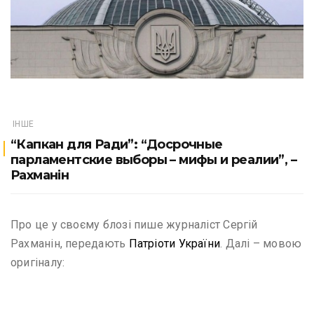
ІНШЕ
“Капкан для Ради”: “Досрочные
парламентские выборы – мифы и реалии”, –
Рахманін
Про це у своєму блозі пише журналіст Сергій
Рахманін, передають
Патріоти України
. Далі – мовою
оригіналу: