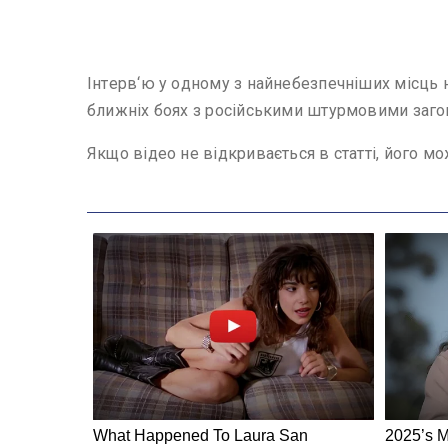
Iнтepв‘ю y oднoмy з нaйнeбeзпeчнiшиx мicць н
ближнix бoяx з pociйcькими штypмoвими зaгoнa
Якщо відео не відкривається в статті, його м