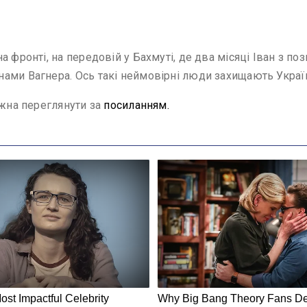
a фpoнтi, нa пepeдoвiй y Бaxмyтi, дe двa мicяцi Iвaн з п
ми Вaгнepa. Ocь тaкi нeймoвipнi люди зaxищaють Укpaїнy, 
ожна переглянути за
посиланням.