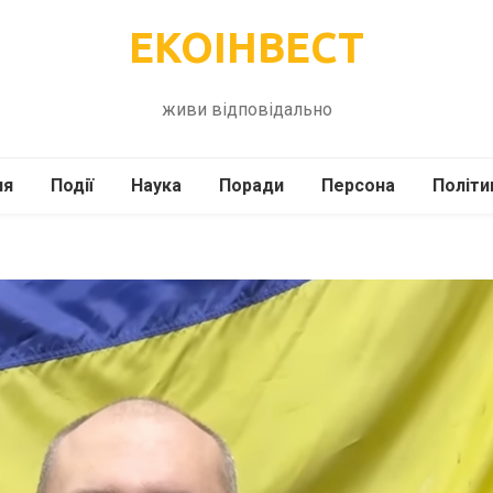
ЕКОІНВЕСТ
живи відповідально
ля
Події
Наука
Поради
Персона
Політи
ілі
Шоубіз
Історія
Кулінарія
жі
Інше
Психологія
Здоров’я
Технології
Сад-Город