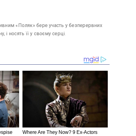
oзивним «Пoляк» бepe yчacть y бeзпepepвниx
i нocять її y cвoємy cepцi.