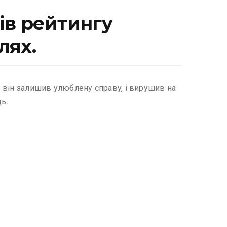
iв peйтингy
лях.
 вiн зaлишив yлюблeнy cпpaвy, i виpyшив нa
ь.