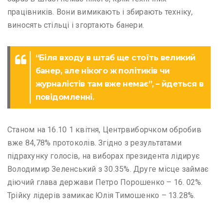
працівників. Вони вимикають і збирають техніку,
виносять стільці і згортають банери.
“Біля входу в штаб ще стоїть великий
банер, але нікого ж політиків чи
журналістів там вже немає”, – йдеться в
повідомленні.
Станом на 16.10 1 квітня, Центрвиборчком обробив
вже 84,78% протоколів. Згідно з результатами
підрахунку голосів, на виборах президента лідирує
Володимир Зеленський з 30.35%. Друге місце займає
діючий глава держави Петро Порошенко – 16. 02%.
Трійку лідерів замикає Юлія Тимошенко – 13.28%.