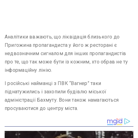
Аналітики ввжають, що ліквідація близького до
Пригожина пропагандиста у його ж ресторані є
недвозначним сигналом для інших пропагандистів
про те, що так може бути із кожним, хто обрав не ту
інформаційну лінію.
І російські найманці з ПВК “Вагнер” таки
піднатужились і захопили будівлю міської
адміністрації Бахмуту. Вони також намагаються
просуваютися до центру міста.