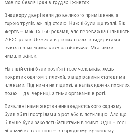
мав по безлічі ран в грудях і живтах.
Знадвору двері вели до великого приміщення, з
горою трупів аж під стелю. Нижні були ще теплі. Вік
жертв – між 15 і 60 роками, але переважна більшість
20-35 років. Лежали в різних позах, з відкритими
очима і з масками жаху на обличчях. Між ними
чимало жінок.
На лівій стіні були розп’яті троє чоловіків, ледь
покритих одягом з плечей, з відрізаними статевими
членами. Під ними на підлозі, в напівсидячих похилих
позах – дві черниці, з тими органами в роті.
Виявлені нами жертви енкаведистського садизму
були вбиті пострілами в рот або в потилицю. Але ще
більше були заколоті багнетами в живіт. Одні – голі,
або майже голі, інші – в порядному вуличному