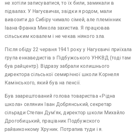
не хотіли записуватися, то їх били, замикали в
підвалах. У Нагуєвичах, звідки я родом, мали
вивозити до Сибіру чимало сімей, але племінник
Івана Франка Микола захистив. Я працював
сільським ковалем і не чекав ніякого зла.
Після обіду 22 червня 1941 року у Нагуєвичі приїхала
група енкаведистів з Підбужського УНКВД (тоді там
був райцентр). Відразу забрали колишнього
директора сільської семирічної школи Корнеля
Камінського, який був на пенсії.
Був заарештований голова товариства «Рідна
школа» селянин Іван Добрянський, секретар
сільради Степан Дум’як, директор школи Михайло
Дрогобицький, працівник Подбужского
райвиконкому Хруник. Потрапив туди і я.