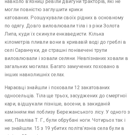
навколо в’язниці ревіли двигуни тракторів, які не
могли повністю заглушити крики
катованих. Розшукували своїх рідних в основному
по одягу. Довго виловлювали тіла і з ріки Золота
Липа, куди їх скинули енкаведисти. Кілька
кілометрів пливли вони в кривавій воді до греблі в
селі Саранчуки, де страшні понівечені трупи
виловлювали і ховали селяни. Невпізнаних ховали в
загальних могилах. Багато замучених поховано в
інших навколишніх селах.
Нараєвці знайшли і поховали 12 закатованих
односельців. Тіла ще трьох, засуджених до смертної
кари, відшукали пізніше, восени, в закиданій
камінням ямі поблизу Бережанського лісу. У одного з
них, Павліва Т. Г., були обрубані ноги. Чотирьох так і
не знайшли. 15 з 19 убитих політв’язнів села були в