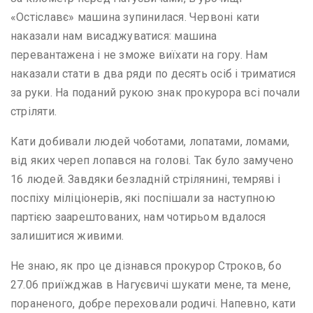
«Остіславє» машина зупинилася. Червоні кати
наказали нам висаджуватися: машина
перевантажена і не зможе виїхати на гору. Нам
наказали стати в два ряди по десять осіб і триматися
за руки. На поданий рукою знак прокурора всі почали
стріляти.
Кати добивали людей чоботами, лопатами, ломами,
від яких череп лопався на голові. Так було замучено
16 людей. Завдяки безладній стрілянині, темряві і
поспіху міліціонерів, які поспішали за наступною
партією заарештованих, нам чотирьом вдалося
залишитися живими.
Не знаю, як про це дізнався прокурор Строков, бо
27.06 приїжджав в Нагуєвичі шукати мене, та мене,
пораненого, добре переховали родичі. Напевно, кати