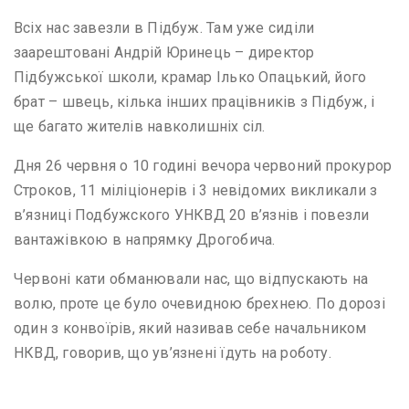
Всіх нас завезли в Підбуж. Там уже сиділи
заарештовані Андрій Юринець – директор
Підбужської школи, крамар Ілько Опацький, його
брат – швець, кілька інших працівників з Підбуж, і
ще багато жителів навколишніх сіл.
Дня 26 червня о 10 годині вечора червоний прокурор
Строков, 11 міліціонерів і 3 невідомих викликали з
в’язниці Подбужского УНКВД 20 в’язнів і повезли
вантажівкою в напрямку Дрогобича.
Червоні кати обманювали нас, що відпускають на
волю, проте це було очевидною брехнею. По дорозі
один з конвоїрів, який називав себе начальником
НКВД, говорив, що ув’язнені їдуть на роботу.