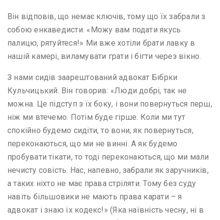
Він відповів, що немає ключів, тому що їх забрали з
собою енкаведисти. «Можу вам подати якусь
палицю, рятуйтеся!» Ми вже хотіли брати лавку в
нашій камері, виламувати грати і бігти через вікно.
З нами сидів заарештований адвокат Бібрки
Кульчицький. Він говорив: «Люди добрі, так не
можна. Це підступ з їх боку, і вони повернуться перш,
ніж ми втечемо. Потім буде гірше. Коли ми тут
спокійно будемо сидіти, то вони, як повернуться,
переконаються, що ми не винні. А як будемо
пробувати тікати, то тоді переконаються, що ми мали
нечисту совість. Нас, напевно, забрали як заручників,
а таких ніхто не має права стріляти. Тому без суду
навіть більшовики не мають права карати – я
адвокат і знаю їх кодекс!» (Яка наївність чесну, ні в