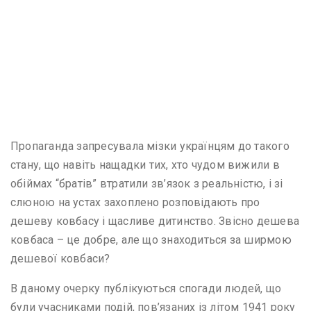
Пропаганда запресувала мізки українцям до такого
стану, що навіть нащадки тих, хто чудом вижили в
обіймах “братів” втратили зв’язок з реальністю, і зі
слюною на устах захоплено розповідають про
дешеву ковбасу і щасливе дитинство. Звісно дешева
ковбаса – це добре, але що знаходиться за ширмою
дешевої ковбаси?
В даному очерку публікуються спогади людей, що
були учасниками подій, пов’язаних із літом 1941 року