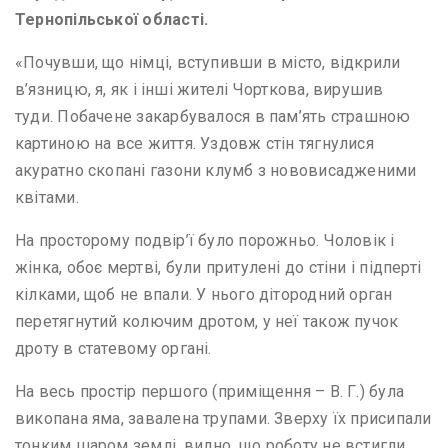
Тернопільської області.
«Почувши, що німці, вступивши в місто, відкрили
в’язницю, я, як і інші жителі Чорткова, вирушив
туди. Побачене закарбувалося в пам’ять страшною
картиною на все життя. Уздовж стін тягнулися
акуратно скопані газони клумб з нововисадженими
квітами.
На просторому подвір’ї було порожньо. Чоловік і
жінка, обоє мертві, були притулені до стіни і підперті
кілками, щоб не впали. У нього дітородний орган
перетягнутий колючим дротом, у неї також пучок
дроту в статевому органі.
На весь простір першого (приміщення – В. Г.) була
викопана яма, завалена трупами. Зверху їх присипали
тонким шаром землі, видно, що роботу не встигли