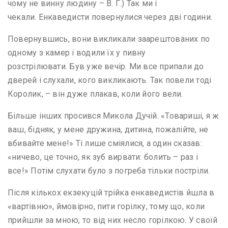
чому не винну людину – В. Г.) Так ми і
чекали. Енкаведисти повернулися через дві години.
Повернувшись, вони викликали заарештованих по
одному з камер і водили їх у пивну
розстрілювати. Був уже вечір. Ми все припали до
дверей і слухали, кого викликають. Так повели тоді
Королик, – він дуже плакав, коли його вели.
Більше інших просився Микола Дучій. «Товариші, я ж
ваш, бідняк, у мене дружина, дитина, пожалійте, не
вбивайте мене!» Ті лише сміялися, а один сказав:
«ничево, це точно, як зуб вирвати: болить – раз і
все!» Потім слухати було з погреба тільки постріли.
Після кількох екзекуцій трійка енкаведистів йшла в
«вартівню», ймовірно, пити горілку, тому що, коли
прийшли за мною, то від них несло горілкою. У своїй