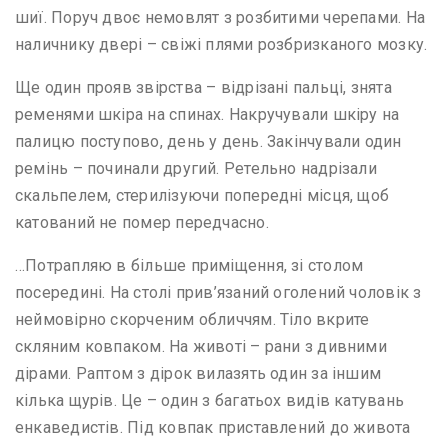
шиї. Поруч двоє немовлят з розбитими черепами. На
наличнику двері – свіжі плями розбризканого мозку.
Ще один прояв звірства – відрізані пальці, знята
ременями шкіра на спинах. Накручували шкіру на
палицю поступово, день у день. Закінчували один
ремінь – починали другий. Ретельно надрізали
скальпелем, стерилізуючи попередні місця, щоб
катований не помер передчасно.
…Потрапляю в більше приміщення, зі столом
посередині. На столі прив’язаний оголений чоловік з
неймовірно скорченим обличчям. Тіло вкрите
скляним ковпаком. На животі – рани з дивними
дірами. Раптом з дірок вилазять один за іншим
кілька щурів. Це – один з багатьох видів катувань
енкаведистів. Під ковпак приставлений до живота