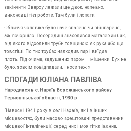
закінчити. Зверху лежали ще двоє, напевно,
виконавці тієї роботи. Там були і лопати.
Обличчя чоловіка було наче спалене чи обшпарене,
аж почорніло. Посередині знаходився металевий бак,
від якого відходили труби товщиною як рука або ще
товстіші. По тих трубах надходив пар і виїдав
плоть. Під очима, задушених паром – мішечки. Вух не
було, зовсім повідпадали, і носи теж ».
СПОГАДИ ЮЛІАНА ПАВЛІВА
Народився в с. Нараїв Бережанського району
Тернопільської області, 1930 р
“Навесні 1941 року в селі Нараїв, як і в інших
місцевостях, були масово арештовані представники
місцевої інтелігенції, серед них і моя тітка Іванна,