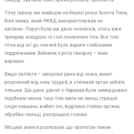
Тітку Іванну ми знайшли на березі річки Золота Липа,
біля замку, який НКВД використовував як
катівню. Поруч були ще двоє чоловіків, хтось вже
прикрив ковдрою їх голі понівечені тіла. Все тіло
тітки від ніг до плечей було вкрите глибокими
подряпинами. Вийняли з рота ганчірку – язик
вирвано.
Вище зап’ястя – наскрізні рани від ножа, живіт
розрізаний від низу грудей, в статевий орган забита
пляшка. Ще двоє дівчат з Нараева були замордовані
подібним чином. Інші тіла мали не менш страшні
сліди знущань: вибиті очі, відрізані статеві органи,
обрубані пальці, розтрощені голови.
Місцеві жителі розповіли, що протягом тижня