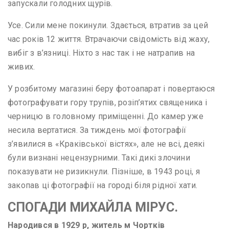
запускали голодних щурів.
Усе. Сили мене покинули. Здається, втратив за цей
час років 12 життя. Втрачаючи свідомість від жаху,
вибіг з в’язниці. Ніхто з нас так і не натрапив на
живих.
У розбитому магазині беру фотоапарат і повертаюся
фотографувати гору трупів, розіп’ятих священика і
черницю в головному приміщенні. До камер уже
несила вертатися. За тиждень мої фотографії
з’явилися в «Краківської вістях», але не всі, деякі
були визнані нецензурними. Такі дикі злочини
показувати не ризикнули. Пізніше, в 1943 році, я
закопав ці фотографії на городі біля рідної хати.
СПОГАДИ МИХАЙЛА МІРУС.
Народився в 1929 р, житель м Чортків