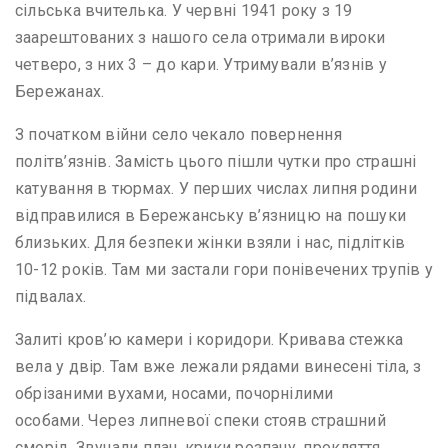
сільська вчителька. У червні 1941 року з 19
заарештованих з нашого села отримали вироки
четверо, з них 3 – до кари. Утримували в’язнів у
Бережанах.
З початком війни село чекало повернення
політв’язнів. Замість цього пішли чутки про страшні
катування в тюрмах. У перших числах липня родини
відправилися в Бережанську в’язницю на пошуки
близьких. Для безпеки жінки взяли і нас, підлітків
10-12 років. Там ми застали гори понівечених трупів у
підвалах.
Залиті кров’ю камери і коридори. Кривава стежка
вела у двір. Там вже лежали рядами винесені тіла, з
обрізаними вухами, носами, почорнілими
особами. Через липневої спеки стояв страшний
сморід. Звучали плач, крики розпачу, прокляття.