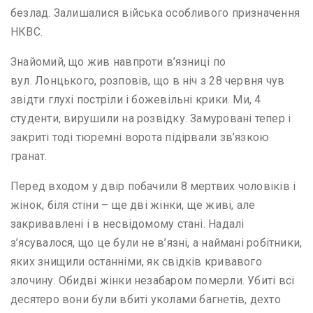
безлад. Залишалися війська особливого призначення
НКВС.
Знайомий, що жив навпроти в’язниці по
вул. Лонцького, розповів, що в ніч з 28 червня чув
звідти глухі постріли і божевільні крики. Ми, 4
студенти, вирушили на розвідку. Замуровані тепер і
закриті тоді тюремні ворота підірвали зв’язкою
гранат.
Перед входом у двір побачили 8 мертвих чоловіків і
жінок, біля стіни – ще дві жінки, ще живі, але
закривавлені і в несвідомому стані. Надалі
з’ясувалося, що це були не в’язні, а наймані робітники,
яких знищили останніми, як свідків кривавого
злочину. Обидві жінки незабаром померли. Убиті всі
десятеро вони були вбиті уколами багнетів, дехто