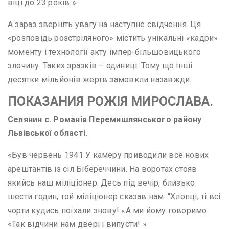
віці до 23 років ».
А зараз зверніть увагу на наступне свідчення. Ця
«розповідь розстріляного» містить унікальні «кадри»
моменту і технології акту імпер-більшовицького
злочину. Таких зразків – одиниці. Тому що інші
десятки мільйонів жертв замовкли назавжди.
ПОКАЗАНИЯ РОЖІЯ МИРОСЛАВА.
Селянин с. Романів Перемишлянського району
Львівської області.
«Був червень 1941 У камеру приводили все нових
арештантів із сіл Бібереччини. На воротах стояв
якийсь наш міліціонер. Десь під вечір, близько
шести годин, той міліціонер сказав нам: “Хлопці, ті всі
чорти кудись поїхали знову! «А ми йому говоримо:
«Так відчини нам двері і випусти! »