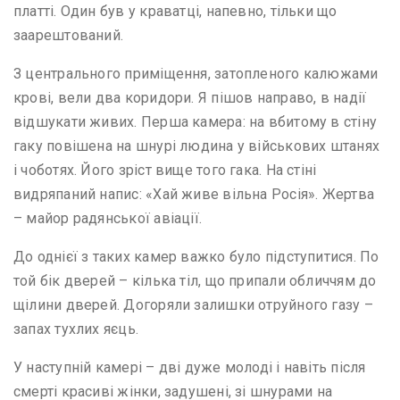
платті. Один був у краватці, напевно, тільки що
заарештований.
З центрального приміщення, затопленого калюжами
крові, вели два коридори. Я пішов направо, в надії
відшукати живих. Перша камера: на вбитому в стіну
гаку повішена на шнурі людина у військових штанях
і чоботях. Його зріст вище того гака. На стіні
видряпаний напис: «Хай живе вільна Росія». Жертва
– майор радянської авіації.
До однієї з таких камер важко було підступитися. По
той бік дверей – кілька тіл, що припали обличчям до
щілини дверей. Догоряли залишки отруйного газу –
запах тухлих яєць.
У наступній камері – дві дуже молоді і навіть після
смерті красиві жінки, задушені, зі шнурами на