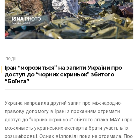
ПОДІЇ
Іран “морозиться” на запити України про
доступ до “чорних скриньок” збитого
“Боїнга”
Україна направила другий запит про міжнародно-
правову допомогу в Ірані з проханням отримати
доступ до “чорних скриньок” збитого літака МАУ і про
можливість українських експертів брати участь в їх
розшифровці. Однак відповіді поки не отримала. Про