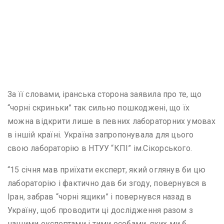
За її словами, іранська сторона заявила про те, що
“чорні скриньки” так сильно пошкоджені, що їх
можна відкрити лише в певних лабораторних умовах
в іншій країні. Україна запропонувала для цього
свою лабораторію в НТУУ “КПІ” ім.Сікорського.
“15 січня мав приїхати експерт, який оглянув би цю
лабораторію і фактично дав би згоду, повернувся в
Іран, забрав “чорні ящики” і повернувся назад в
Україну, щоб проводити ці дослідження разом з
нашими експертами і тими особами, яких ми б