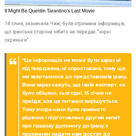
14 січня, зазначила Чиж, була отримана інформація,
що іранська сторона нібито не передає “чорні
скриньки”.
“Ця інформація не може бути зараз ні
підтверджена, ні спростована, тому що
ми звертаємося до представників Ірану.
Вони зараз кажуть, що їхній експерт, як
було обіцяно, сьогодні, 15 січня не
приїде, але це питання вирішується.
Тому вчора нами було прийнято
рішення і підготовлено другий запит
про правову допомогу до Ірану з
проханням надати нам доступ до