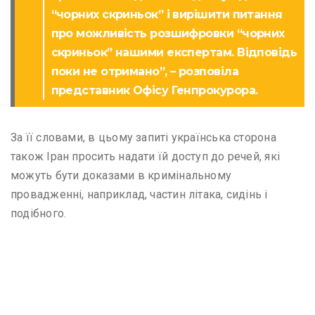
“чорних скриньок” і вирішити питання
про можливість розшифровки “чорних
скриньок” нашими експертам. Відповідь
поки не отримано”, – розповіла
представник Офісу Генпрокурора.
За її словами, в цьому запиті українська сторона
також Іран просить надати їй доступ до речей, які
можуть бути доказами в кримінальному
провадженні, наприклад, частин літака, сидінь і
подібного.