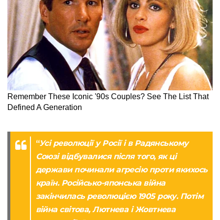
“
Усі революції у Росії і в Радянському
Союзі відбувалися після того, як ці
держави починали агресію проти якихось
країн. Російсько-японська війна
закінчилась революцією 1905 року. Потім
війна світова, Лютнева і Жовтнева