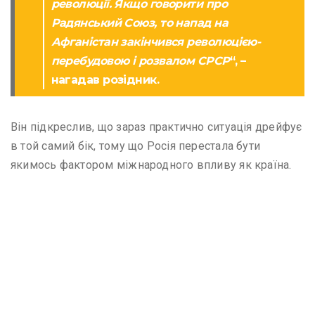
революції. Якщо говорити про
Радянський Союз, то напад на
Афганістан закінчився революцією-
перебудовою і розвалом СРСР
“, –
нагадав розідник.
Він підкреслив, що зараз практично ситуація дрейфує
в той самий бік, тому що Росія перестала бути
якимось фактором міжнародного впливу як країна.