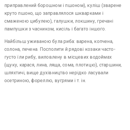
приправлений борошном і пшоном), куліш (зварене
круто пшоно, що заправлялося шкварками і
смаженою цибулею), галушки, локшину, гречані
пампушки з часником, кисіль і багато іншого.
Найбільш уживаною була риба: варена, копчена,
солона, печена. Посполити й рядові козаки часто-
густо їли рибу, виловлену в місцевих водоймах
(щуку, карася, лина, ляща, сома, плотицю), старшини,
шляхтичі, вище духівництво нерідко ласували
осетриною, фореллю, вугрями і т. ін.