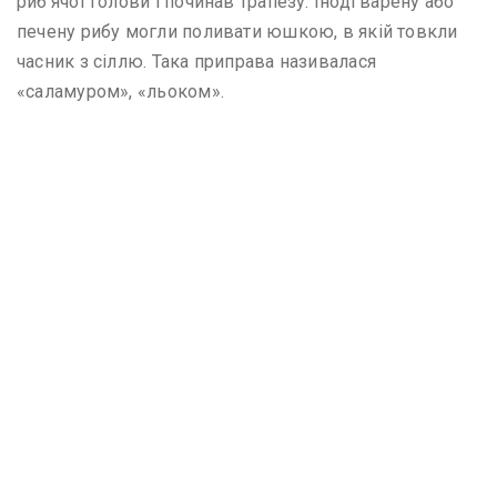
риб’ячої голови і починав трапезу. Іноді варену або
печену рибу могли поливати юшкою, в якій товкли
часник з сіллю. Така приправа називалася
«саламуром», «льоком».