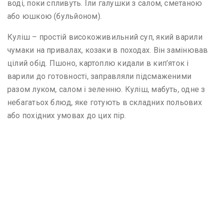
воді, поки спливуть. Їли галушки з салом, сметаною
або юшкою (бульйоном).
Куліш – простій високоживильний суп, який варили
чумаки на привалах, козаки в походах. Він замінював
цілий обід. Пшоно, картоплю кидали в кип’яток і
варили до готовності, заправляли підсмаженими
разом луком, салом і зеленню. Куліш, мабуть, одне з
небагатьох блюд, яке готують в складних польових
або похідних умовах до цих пір.