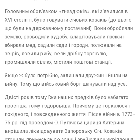
Головним обов’язком «гнездюків», які з’явилися в
XVI столітті, було годувати січових козаків (до цього
що були на державному постачанні). Вони обробляли
землю, розводили худобу, влаштовували пасіки і
збирали мед, садили сади і городи, полювали на
звірів, ловили рибу, вели дрібну торгівлю,
промишляли сіллю, містили поштові станції.
Якщо ж було потрібно, залишали дружин і йшли на
війну. Тому що військовий борг шанували над усе.
Двісті років тому їжа наших предків було набагато
простіша, тому і здоровіша. Причому це торкалося і
похідного, і повсякденного життя. Після війни в 1773-
75 рр. під проводом О. Пугачова цариця Катерина
вирішила ліквідовувати Запорозьку Січ. Козаків
оточили, примусили до здачі і зруйнували укріплення.