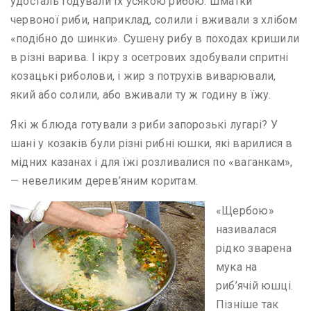
удосталь годували їх усякою рибою. Шматки
червоної риби, наприклад, солили і вживали з хлібом
«подібно до шинки». Сушену рибу в походах кришили
в різні варива. І ікру з осетрових здобували спритні
козацькі риболови, і жир з потрухів виварювали,
який або солили, або вживали ту ж годину в їжу.
Які ж блюда готували з риби запорозькі лугарі? У
шані у козаків були різні рибні юшки, які варилися в
мідних казанах і для їжі розливалися по «ваганкам»,
— невеликим дерев’яним коритам.
«Щербою»
називалася
рідко зварена
мука на
риб’ячій юшці.
Пізніше так