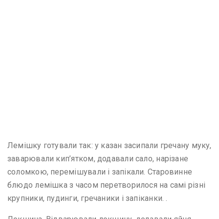
Лемішку готували так: у казан засипали гречану муку,
заварювали кип’ятком, додавали сало, нарізане
соломкою, перемішували і запікали. Старовинне
блюдо лемішка з часом перетворилося на самі різні
крупники, пудинги, гречаники і запіканки. .