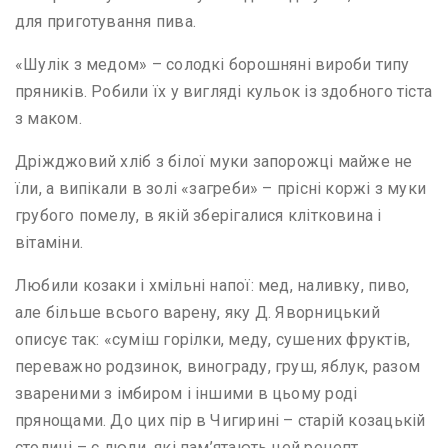
для приготування пива.
«Шулік з медом» – солодкі борошняні вироби типу
пряників. Робили їх у вигляді кульок із здобного тіста
з маком.
Дріжджовий хліб з білої муки запорожці майже не
їли, а випікали в золі «загреби» – прісні коржі з муки
грубого помелу, в якій зберігалися клітковина і
вітаміни.
Любили козаки і хмільні напої: мед, наливку, пиво,
але більше всього варену, яку Д. Яворницький
описує так: «суміш горілки, меду, сушених фруктів,
переважно родзинок, винограду, груш, яблук, разом
звареними з імбиром і іншими в цьому роді
прянощами. До цих пір в Чигирині – старій козацькій
столиці – є люди, які пам’ятають цей рецепт.