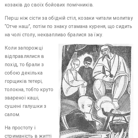
козаків до своїх бойових помічників.
Перш ніж сісти за обідній стіл, козаки читали молитву
“Отче наш”, потім по знаку отамана куреня, що сидить
на чолі столу, неквапливо бралися за їжу.
Коли запорожці
відправлялися в
похід, то брали з
собою декілька
горщиків тетері,
толокна, тобто круто
звареної каші,
сушені галушки з
салом.
На простоту і
стриманість в житті