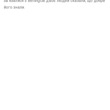
зв’язалися з Bellingcat двоє людей сказали, що добре
його знали.