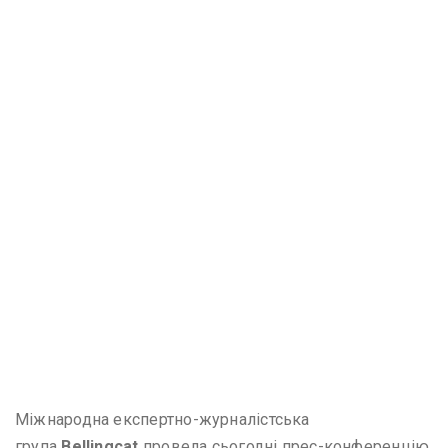
Міжнародна експертно-журналістська
група
Bellingcat
провела сьогодні прес-конференцію