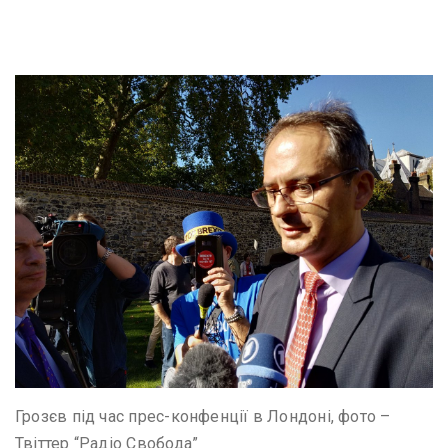
Грозєв під час прес-конфенції в Лондоні, фото –
Твіттер “Радіо Свобода”