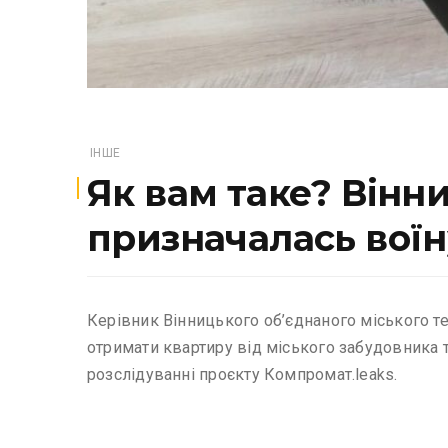
ІНШЕ
Як вам таке? Вінн
призначалась воїн
Керівник Вінницького об’єднаного міського т
отримати квартиру від міського забудовника т
розслідуванні проєкту Компромат.leaks.