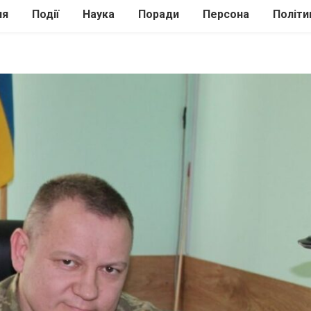
ля
Події
Наука
Поради
Персона
Політи
ілі
Шоубіз
Історія
Кулінарія
жі
Інше
Психологія
Здоров’я
Технології
Сад-Город