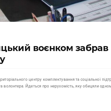
ицький воєнком забрав 
у
ериторіального центру комплектування та соціальної під
а волонтера. Йдеться про нерухомість, яку обицяли одному