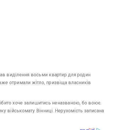
вав виділення восьми квартир для родин
 вже отримали жітло, призвіща власників
ібито хоче залишитись неназваною, бо воює.
ику військомату Вінниці. Нерухомість записана