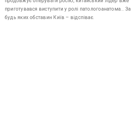
продовжує оперувати росію, китайський лідер вже
приготувався виступити у ролі патологоанатома… За
будь яких обставин Київ – відспіває.