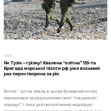
ІНШЕ
Як Тузік – грілку! Хвалена “елітна” 155-та
бригада морської піхоти рф уже восьмий
раз перестворена за рік
Вєлічіє – річ не певна, в цьому бункерний не раз
переконався за результатами своєї “спеціальної
операції”. І поки цей геополітичний недохірург