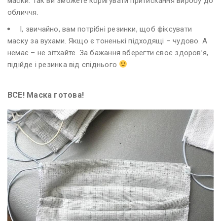
маски. Так ви зможете коригувати притискання виробу до
обличчя.
І, звичайно, вам потрібні резинки, щоб фіксувати
маску за вухами. Якщо є тоненькі підходящі – чудово. А
немає – не зітхайте. За бажання вберегти своє здоров’я,
підійде і резинка від спіднього
ВСЕ! Маска готова!