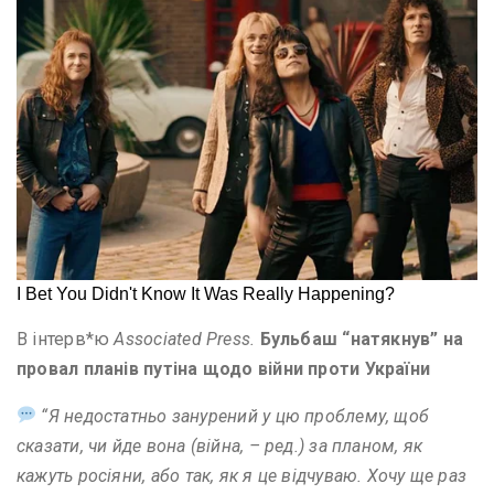
В інтерв*ю
Associated Press.
Бульбаш “натякнув” на
провал планів путіна щодо війни проти України
“Я недостатньо занурений у цю проблему, щоб
сказати, чи йде вона (війна, – ред.) за планом, як
кажуть росіяни, або так, як я це відчуваю. Хочу ще раз