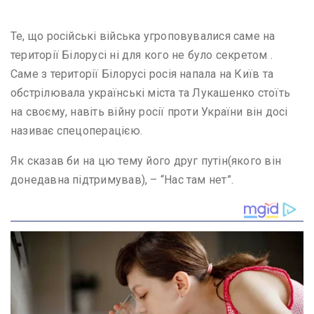
Те, що російські війська угроповувалися саме на
території Білорусі ні для кого не було секретом .
Саме з території Білорусі росія напала на Київ та
обстрілювала українські міста та Лукашенко стоїть
на своєму, навіть війну росії проти України він досі
називає спецоперацією.
Як сказав би на цю тему його друг путін(якого він
донедавна підтримував), – “Нас там нет”.